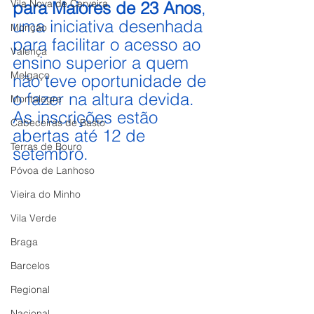
Vila Nova de Cerveira
para Maiores de 23 Anos
, 
uma iniciativa desenhada 
Monção
para facilitar o acesso ao 
Valença
ensino superior a quem 
Melgaço
não teve oportunidade de 
o fazer na altura devida. 
Montalegre
As inscrições estão 
Cabeceiras de Basto
abertas até 12 de 
Terras de Bouro
setembro.
Póvoa de Lanhoso
Vieira do Minho
Vila Verde
Braga
Barcelos
Regional
Nacional