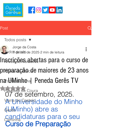
Post
Todos posts
Jorge da Costa
Todos posts
7 de set. de 2025
2 min de leitura
Inscrições abertas para o curso de
Arcos de Valdevez
preparação de maiores de 23 anos
Ponte da Barca
na UMinho | Peneda Gerês TV
Ponte de Lima
Avaliado com NaN de 5 estrelas.
Paredes de Coura
07 de setembro, 2025.
A Universidade do Minho 
Viana do Castelo
(UMinho) abre as 
Gerês
candidaturas para o seu 
Caminha
Curso de Preparação 