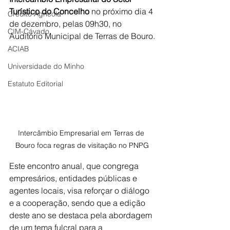
Turístico do Concelho
 no próximo dia 4 
Crédito Agrícola
de dezembro, pelas 09h30, no 
CIM-Cávado
Auditório Municipal de Terras de Bouro.
ACIAB
Universidade do Minho
Estatuto Editorial
Intercâmbio Empresarial em Terras de 
Bouro foca regras de visitação no PNPG
Este encontro anual, que congrega 
empresários, entidades públicas e 
agentes locais, visa reforçar o diálogo 
e a cooperação, sendo que a edição 
deste ano se destaca pela abordagem 
de um tema fulcral para a 