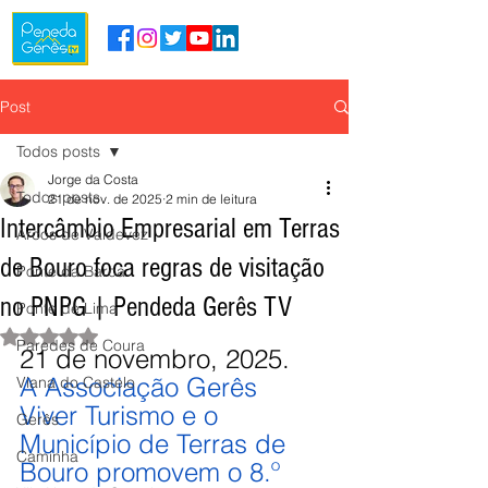
Post
Todos posts
Jorge da Costa
Todos posts
21 de nov. de 2025
2 min de leitura
Intercâmbio Empresarial em Terras
Arcos de Valdevez
de Bouro foca regras de visitação
Ponte da Barca
no PNPG | Pendeda Gerês TV
Ponte de Lima
Avaliado com NaN de 5 estrelas.
Paredes de Coura
21 de novembro, 2025.
A Associação Gerês 
Viana do Castelo
Viver Turismo e o 
Gerês
Município de Terras de 
Caminha
Bouro promovem o 8.º 