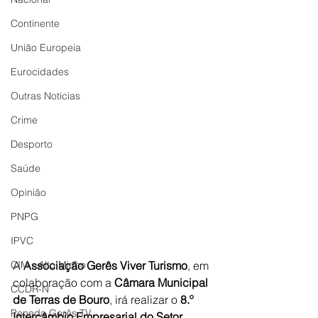
Continente
União Europeia
Eurocidades
Outras Notícias
Crime
Desporto
Saúde
Opinião
PNPG
IPVC
CIM - Alto Minho
A 
Associação Gerês Viver Turismo
, em 
colaboração com a 
Câmara Municipal 
CCDR-N
de Terras de Bouro
, irá realizar o 
8.º 
Peneda Gerês TV
Intercâmbio Empresarial do Setor 