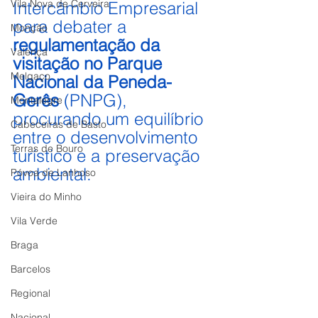
Vila Nova de Cerveira
Intercâmbio Empresarial 
para debater a 
Monção
regulamentação da 
Valença
visitação no Parque 
Melgaço
Nacional da Peneda-
Gerês
 (PNPG), 
Montalegre
procurando um equilíbrio 
Cabeceiras de Basto
entre o desenvolvimento 
Terras de Bouro
turístico e a preservação 
ambiental.
Póvoa de Lanhoso
Vieira do Minho
Vila Verde
Braga
Barcelos
Regional
Nacional