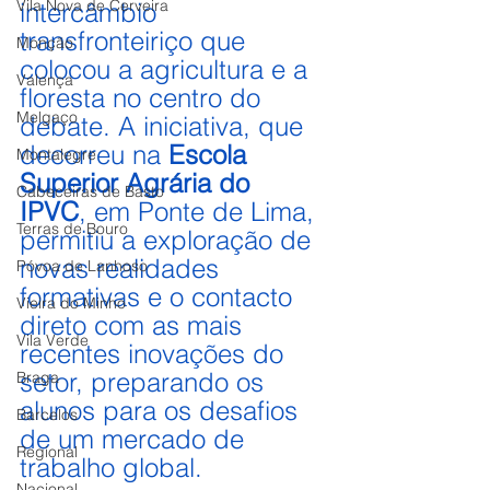
Vila Nova de Cerveira
intercâmbio 
transfronteiriço que 
Monção
colocou a agricultura e a 
Valença
floresta no centro do 
Melgaço
debate. A iniciativa, que 
decorreu na 
Escola 
Montalegre
Superior Agrária do 
Cabeceiras de Basto
IPVC
, em Ponte de Lima, 
Terras de Bouro
permitiu a exploração de 
novas realidades 
Póvoa de Lanhoso
formativas e o contacto 
Vieira do Minho
direto com as mais 
Vila Verde
recentes inovações do 
setor, preparando os 
Braga
alunos para os desafios 
Barcelos
de um mercado de 
Regional
trabalho global.
Nacional