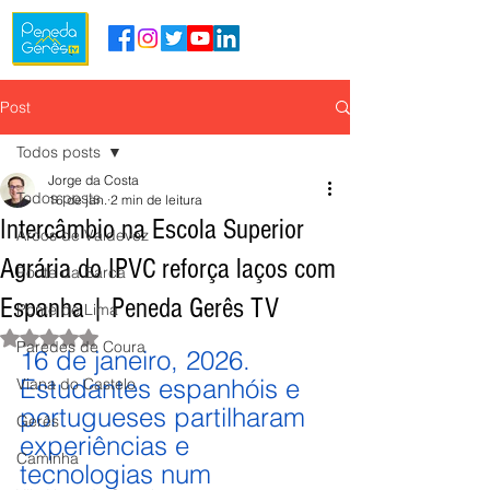
Post
Todos posts
Jorge da Costa
Todos posts
16 de jan.
2 min de leitura
Intercâmbio na Escola Superior
Arcos de Valdevez
Agrária do IPVC reforça laços com
Ponte da Barca
Espanha | Peneda Gerês TV
Ponte de Lima
Avaliado com NaN de 5 estrelas.
Paredes de Coura
16 de janeiro, 2026.
Estudantes espanhóis e 
Viana do Castelo
portugueses partilharam 
Gerês
experiências e 
Caminha
tecnologias num 