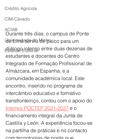
Crédito Agrícola
CIM-Cávado
ACIAB
Durante três dias, o campus de Ponte 
Universidade do Minho
de Lima serviu de palco para um 
diálogo intenso entre duas dezenas de 
Estatuto Editorial
estudantes e docentes do Centro 
Integrado de Formação Profissional de 
Almázcara, em Espanha, e a 
comunidade académica local. Este 
encontro, inserido no programa de 
intercâmbio educativo e formativo 
transfronteiriço, contou com o apoio do 
Interreg POCTEP 2021-2027
 e o 
financiamento integral da Junta de 
Castilla y León. A experiência focou-se 
na partilha de práticas e no contacto 
com tecnologias de ponta que 