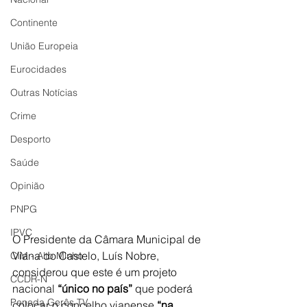
Continente
União Europeia
Eurocidades
Outras Notícias
Crime
Desporto
Saúde
Opinião
PNPG
IPVC
O Presidente da Câmara Municipal de 
Viana do Castelo, Luís Nobre, 
CIM - Alto Minho
considerou que este é um projeto 
CCDR-N
nacional 
“único no país”
 que poderá 
Peneda Gerês TV
colocar o concelho vianense 
“na 