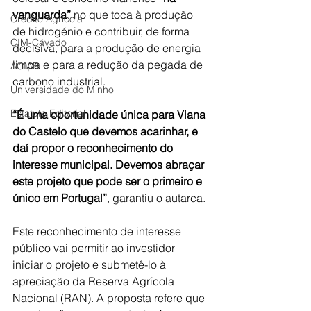
vanguarda”
 no que toca à produção 
Crédito Agrícola
de hidrogénio e contribuir, de forma 
CIM-Cávado
decisiva, para a produção de energia 
limpa e para a redução da pegada de 
ACIAB
carbono industrial.
Universidade do Minho
Estatuto Editorial
“É uma oportunidade única para Viana 
do Castelo que devemos acarinhar, e 
daí propor o reconhecimento do 
interesse municipal. Devemos abraçar 
este projeto que pode ser o primeiro e 
único em Portugal”
, garantiu o autarca.
Este reconhecimento de interesse 
público vai permitir ao investidor 
iniciar o projeto e submetê-lo à 
apreciação da Reserva Agrícola 
Nacional (RAN).
 A proposta refere que 