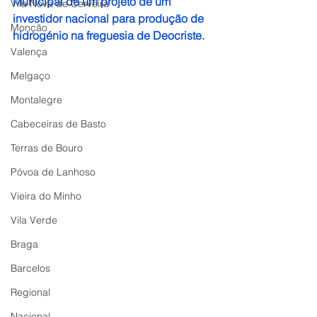
Municipal de um projeto de um 
Vila Nova de Cerveira
investidor nacional para produção de 
Monção
hidrogénio na freguesia de Deocriste. 
Valença
Melgaço
Montalegre
Cabeceiras de Basto
Terras de Bouro
Póvoa de Lanhoso
Vieira do Minho
Vila Verde
Braga
Barcelos
Regional
Nacional