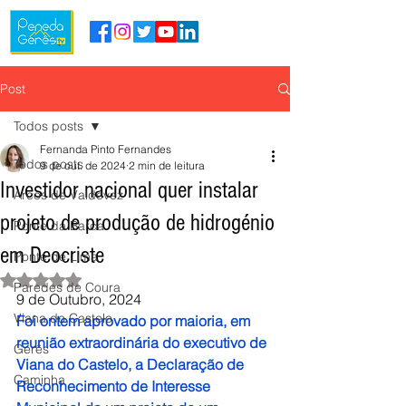
Post
Todos posts
Fernanda Pinto Fernandes
Todos posts
9 de out. de 2024
2 min de leitura
Investidor nacional quer instalar
Arcos de Valdevez
projeto de produção de hidrogénio
Ponte da Barca
em Deocriste
Ponte de Lima
Avaliado com NaN de 5 estrelas.
Paredes de Coura
9 de Outubro, 2024
Viana do Castelo
Foi ontem aprovado por maioria, em 
reunião extraordinária do executivo de 
Gerês
Viana do Castelo, a Declaração de 
Caminha
Reconhecimento de Interesse 