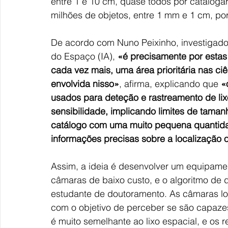
entre 1 e 10 cm, quase todos por catalogar
milhões de objetos, entre 1 mm e 1 cm, por 
De acordo com Nuno Peixinho, investigador 
do Espaço (IA), 
«é precisamente por estas 
cada vez mais, uma área prioritária nas c
envolvida nisso»
, afirma, explicando que 
«
usados para deteção e rastreamento de lixo
sensibilidade, implicando limites de taman
catálogo com uma muito pequena quantidade 
informações precisas sobre a localização o
Assim, a ideia é desenvolver um equipame
câmaras de baixo custo, e o algoritmo de 
estudante de doutoramento. As câmaras low
com o objetivo de perceber se são capazes 
é muito semelhante ao lixo espacial, e os 