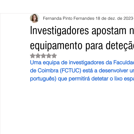
Fernanda Pinto Fernandes
18 de dez. de 2023
Caminha
Vila Nova de Cerveira
Monção
Valença
Investigadores apostam 
equipamento para deteção
Terras de Bouro
Póvoa de Lanhoso
Vieira do Minho
Avaliado com NaN de 5 estrelas.
Uma equipa de investigadores da Faculdad
Continente
União Europeia
Eurocidades
Outras Not
de Coimbra (FCTUC) está a desenvolver um
português) que permitirá detetar o lixo espa