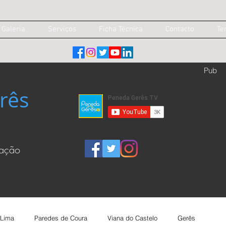
Galeria
Serviços
Ficha Técnica
Contacto
Te
Pub
rês
cação
 Lima
Paredes de Coura
Viana do Castelo
Gerês