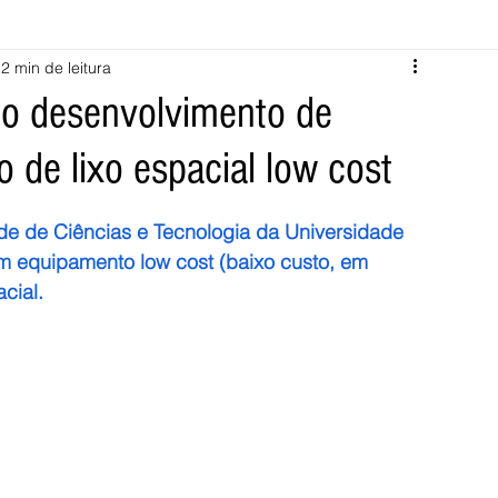
2 min de leitura
Melgaço
Montalegre
Cabeceiras de Basto
no desenvolvimento de
 de lixo espacial low cost
Vila Verde
Braga
Barcelos
Regional
Nacional
e de Ciências e Tecnologia da Universidade 
ícias
Crime
Desporto
Saúde
Opinião
PNPG
 equipamento low cost (baixo custo, em 
cial.