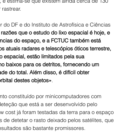
, e estima-se que existem ainda cerca de 130 
rastrear.
do DF e do Instituto de Astrofísica e Ciências 
razões que o estudo do lixo espacial é hoje, e 
iências do espaço, e a FCTUC também está 
os atuais radares e telescópios óticos terrestre, 
 espacial, estão limitados pela sua 
ho baixos para os detritos, fornecendo um 
do total. Além disso, é difícil obter 
rbital destes objetos»
.
nto constituído por minicomputadores com 
deteção que está a ser desenvolvido pelo 
 cost já foram testadas da terra para o espaço 
de detetar o rasto deixado pelos satélites, que 
resultados são bastante promissores.