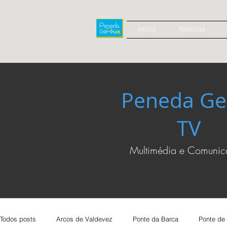
Início
Notícias
Peneda Ge
TV
Multimédia e Comuni
Todos posts
Arcos de Valdevez
Ponte da Barca
Ponte de