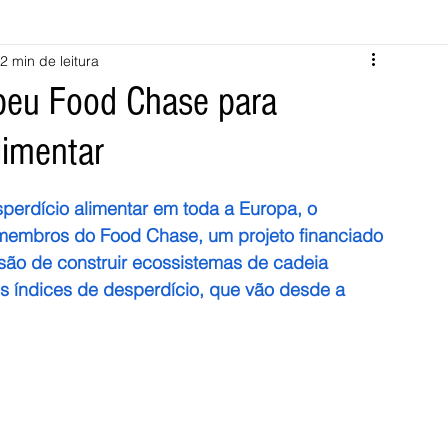
2 min de leitura
Melgaço
Montalegre
Cabeceiras de Basto
opeu Food Chase para
limentar
Vila Verde
Braga
Barcelos
Regional
Nacional
erdício alimentar em toda a Europa, o 
ícias
Crime
Desporto
Saúde
Opinião
PNPG
 membros do Food Chase, um projeto financiado 
ão de construir ecossistemas de cadeia 
os índices de desperdício, que vão desde a 