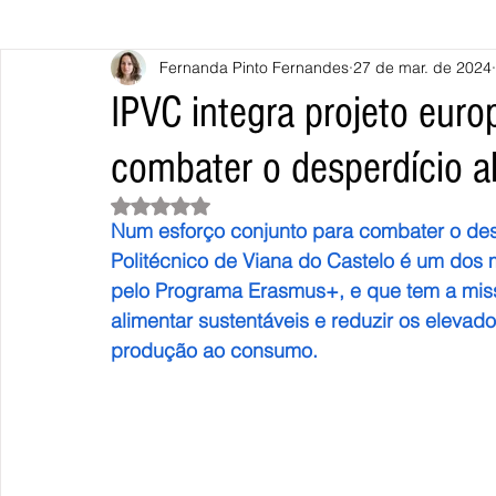
Fernanda Pinto Fernandes
27 de mar. de 2024
Caminha
Vila Nova de Cerveira
Monção
Valença
IPVC integra projeto eur
combater o desperdício a
Terras de Bouro
Póvoa de Lanhoso
Vieira do Minho
Avaliado com NaN de 5 estrelas.
Num esforço conjunto para combater o desp
Continente
União Europeia
Eurocidades
Outras Not
Politécnico de Viana do Castelo é um dos
pelo Programa Erasmus+, e que tem a miss
alimentar sustentáveis e reduzir os elevad
produção ao consumo.