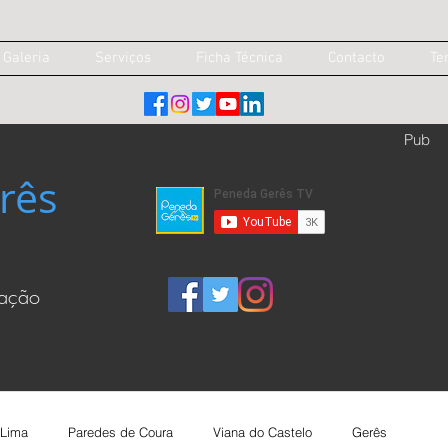
Galeria
Serviços
Ficha Técnica
Contacto
Te
Pub
rês
cação
 Lima
Paredes de Coura
Viana do Castelo
Gerês