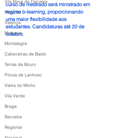
Vila Nova de Cerveira
curso de mestrado será ministrado em 
regime b-learning, proporcionando 
Monção
uma maior flexibilidade aos 
Valença
estudantes. Candidaturas até 20 de 
Melgaço
outubro.
Montalegre
Cabeceiras de Basto
Terras de Bouro
Póvoa de Lanhoso
Vieira do Minho
Vila Verde
Braga
Barcelos
Regional
Nacional