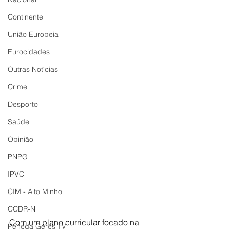
Continente
União Europeia
Eurocidades
Outras Notícias
Crime
Desporto
Saúde
Opinião
PNPG
IPVC
CIM - Alto Minho
CCDR-N
Com um plano curricular focado na 
Peneda Gerês TV