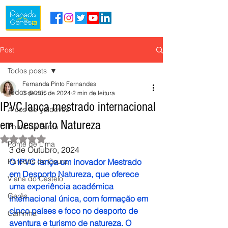
Post
Todos posts
Fernanda Pinto Fernandes
Todos posts
3 de out. de 2024
2 min de leitura
IPVC lança mestrado internacional
Arcos de Valdevez
em Desporto Natureza
Ponte da Barca
Avaliado com NaN de 5 estrelas.
Ponte de Lima
3 de Outubro, 2024
Paredes de Coura
O IPVC lança um inovador Mestrado 
em Desporto Natureza, que oferece 
Viana do Castelo
uma experiência académica 
Gerês
internacional única, com formação em 
cinco países e foco no desporto de 
Caminha
aventura e turismo de natureza. O 