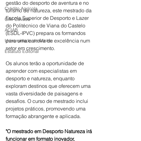
gestão do desporto de aventura e no 
Crédito Agrícola
turismo de natureza, este mestrado da 
Escola Superior de Desporto e Lazer 
CIM-Cávado
do Politécnico de Viana do Castelo 
ACIAB
(ESDL-IPVC) prepara os formandos 
para uma carreira de excelência num 
Universidade do Minho
setor em crescimento.
Estatuto Editorial
Os alunos terão a oportunidade de 
aprender com especialistas em 
desporto e natureza, enquanto 
exploram destinos que oferecem uma 
vasta diversidade de paisagens e 
desafios. O curso de mestrado inclui 
projetos práticos, promovendo uma 
formação abrangente e aplicada.
"O mestrado em Desporto Natureza irá 
funcionar em formato inovador, 