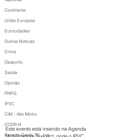
Continente
União Europeia
Eurocidades
Outras Notícias
Crime
Desporto
Saúde
Opinião
PNPG
IPVC
CIM - Alto Minho
CCDR-N
Este evento está inserido na Agenda 
Peneda Gerês TV
Mobilizadora TexP@ct, onde o IPVC 