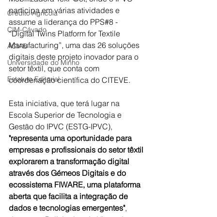
participa em várias atividades e 
Crédito Agrícola
assume a liderança do PPS#8 - 
CIM-Cávado
“Digital Twins Platform for Textile 
Manufacturing”, uma das 26 soluções 
ACIAB
digitais deste projeto inovador para o 
Universidade do Minho
setor têxtil, que conta com 
Estatuto Editorial
coordenação científica do CITEVE.
Esta iniciativa, que terá lugar na 
Escola Superior de Tecnologia e 
Gestão do IPVC (ESTG-IPVC), 
"representa uma oportunidade para 
empresas e profissionais do setor têxtil 
explorarem a transformação digital 
através dos Gémeos Digitais e do 
ecossistema FIWARE, uma plataforma 
aberta que facilita a integração de 
dados e tecnologias emergentes"
, 