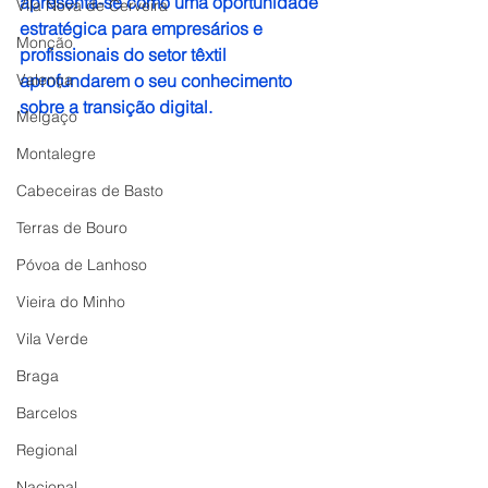
apresenta-se como uma oportunidade 
Vila Nova de Cerveira
estratégica para empresários e 
Monção
profissionais do setor têxtil 
Valença
aprofundarem o seu conhecimento 
sobre a transição digital.
Melgaço
Montalegre
Cabeceiras de Basto
Terras de Bouro
Póvoa de Lanhoso
Vieira do Minho
Vila Verde
Braga
Barcelos
Regional
Nacional