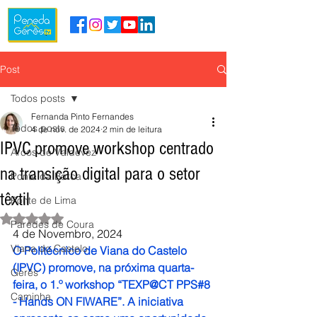
Post
Todos posts
Fernanda Pinto Fernandes
Todos posts
4 de nov. de 2024
2 min de leitura
IPVC promove workshop centrado
Arcos de Valdevez
na transição digital para o setor
Ponte da Barca
têxtil
Ponte de Lima
Avaliado com NaN de 5 estrelas.
Paredes de Coura
4 de Novembro, 2024
Viana do Castelo
O Politécnico de Viana do Castelo 
(IPVC) promove, na próxima quarta-
Gerês
feira, o 1.º workshop “TEXP@CT PPS#8 
Caminha
- Hands ON FIWARE”. A iniciativa 