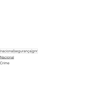
nacional
segurança
gnr
Nacional
Crime
Ver tudo
Posts recentes