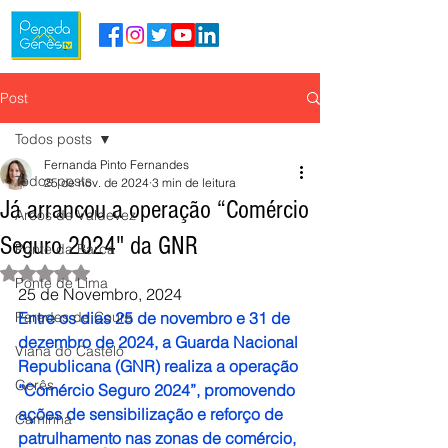
Post
Todos posts
Fernanda Pinto Fernandes
Todos posts
25 de nov. de 2024
3 min de leitura
Já arrancou a operação “Comércio
Arcos de Valdevez
Seguro 2024" da GNR
Ponte da Barca
Avaliado com NaN de 5 estrelas.
Ponte de Lima
25 de Novembro, 2024
Paredes de Coura
Entre os dias 25 de novembro e 31 de 
dezembro de 2024, a Guarda Nacional 
Viana do Castelo
Republicana (GNR) realiza a operação 
Gerês
“Comércio Seguro 2024”, promovendo 
ações de sensibilização e reforço de 
Caminha
patrulhamento nas zonas de comércio, 