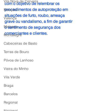
Vila Nova de Cerveira
com o objetivo de relembrar os 
procedimentos de autoproteção em 
Monção
situações de furto, roubo, ameaça 
Valença
grave ou vandalismo, a fim de garantir 
Melgaço
o sentimento de segurança dos 
comerciantes e clientes.
Montalegre
Cabeceiras de Basto
Terras de Bouro
Póvoa de Lanhoso
Vieira do Minho
Vila Verde
Braga
Barcelos
Regional
Nacional