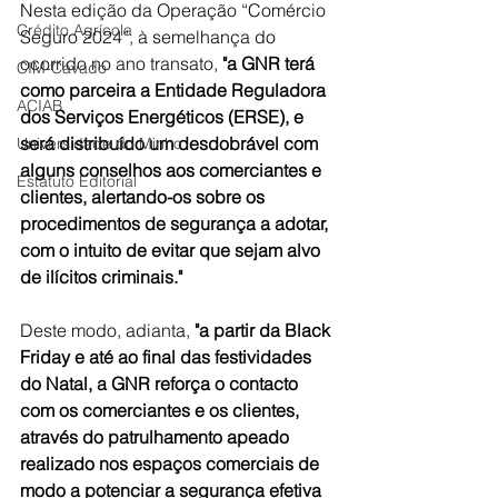
Nesta edição da Operação “Comércio 
Crédito Agrícola
Seguro 2024”, à semelhança do 
ocorrido no ano transato, 
"a GNR terá 
CIM-Cávado
como parceira a Entidade Reguladora 
ACIAB
dos Serviços Energéticos (ERSE), e 
será distribuído um desdobrável com 
Universidade do Minho
alguns conselhos aos comerciantes e 
Estatuto Editorial
clientes, alertando-os sobre os 
procedimentos de segurança a adotar, 
com o intuito de evitar que sejam alvo 
de ilícitos criminais."
Deste modo, adianta, 
"a partir da Black 
Friday e até ao final das festividades 
do Natal, a GNR reforça o contacto 
com os comerciantes e os clientes, 
através do patrulhamento apeado 
realizado nos espaços comerciais de 
modo a potenciar a segurança efetiva 