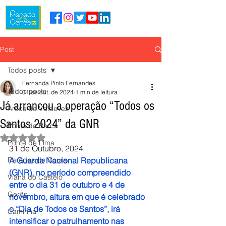
Post
Todos posts
Fernanda Pinto Fernandes
Todos posts
31 de out. de 2024
1 min de leitura
Já arrancou a operação “Todos os
Arcos de Valdevez
Santos 2024” da GNR
Ponte da Barca
Avaliado com NaN de 5 estrelas.
Ponte de Lima
31 de Outubro, 2024
Paredes de Coura
A Guarda Nacional Republicana 
(GNR), no período compreendido 
Viana do Castelo
entre o dia 31 de outubro e 4 de 
Gerês
novembro, altura em que é celebrado 
o “Dia de Todos os Santos”, irá 
Caminha
intensificar o patrulhamento nas 