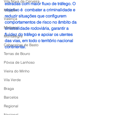
Vila Nova de Cerveira
estradas com maior fluxo de tráfego. O 
objetivo é  combater a criminalidade e 
Monção
reduzir situações que configurem 
Valença
comportamentos de risco no âmbito da 
Melgaço
sinistralidade rodoviária, garantir a 
fluidez do tráfego e apoiar os utentes 
Montalegre
das vias, em todo o território nacional 
Cabeceiras de Basto
continental.
Terras de Bouro
Póvoa de Lanhoso
Vieira do Minho
Vila Verde
Braga
Barcelos
Regional
Nacional