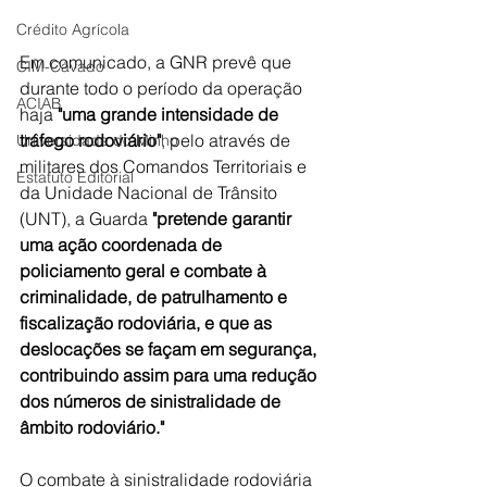
Crédito Agrícola
Em comunicado, a GNR prevê que 
CIM-Cávado
durante todo o período da operação 
ACIAB
haja 
"uma grande intensidade de 
tráfego rodoviário"
, pelo através de 
Universidade do Minho
militares dos Comandos Territoriais e 
Estatuto Editorial
da Unidade Nacional de Trânsito 
(UNT), a Guarda
 "pretende garantir 
uma ação coordenada de 
policiamento geral e combate à 
criminalidade, de patrulhamento e 
fiscalização rodoviária, e que as 
deslocações se façam em segurança, 
contribuindo assim para uma redução 
dos números de sinistralidade de 
âmbito rodoviário."
O combate à sinistralidade rodoviária 