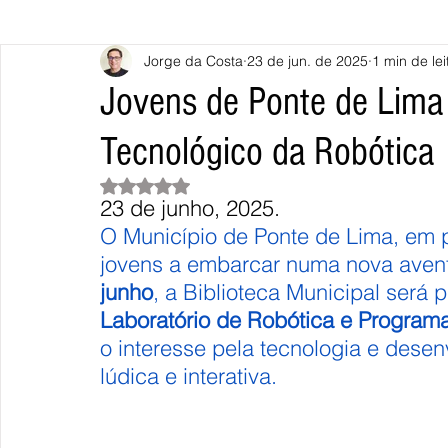
Jorge da Costa
23 de jun. de 2025
1 min de lei
Caminha
Vila Nova de Cerveira
Monção
Valença
Jovens de Ponte de Lima
Tecnológico da Robótica
Terras de Bouro
Póvoa de Lanhoso
Vieira do Minho
Avaliado com NaN de 5 estrelas.
23 de junho, 2025.
Continente
União Europeia
Eurocidades
Outras Not
O Município de Ponte de Lima, em 
jovens a embarcar numa nova avent
junho
, a Biblioteca Municipal será
Laboratório de Robótica e Program
o interesse pela tecnologia e dese
lúdica e interativa.