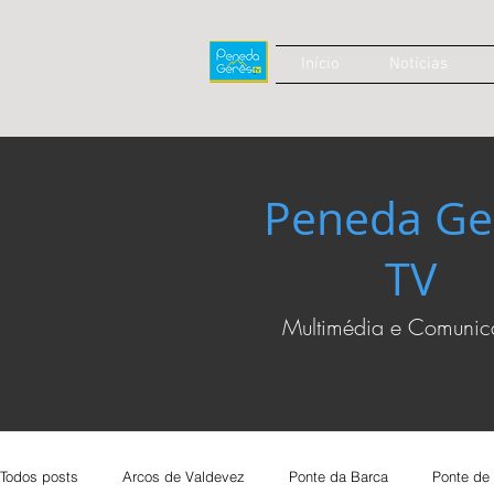
Início
Notícias
Peneda Ge
TV
Multimédia e Comuni
Todos posts
Arcos de Valdevez
Ponte da Barca
Ponte de