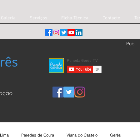
Galeria
Serviços
Ficha Técnica
Contacto
Te
Pub
rês
cação
 Lima
Paredes de Coura
Viana do Castelo
Gerês