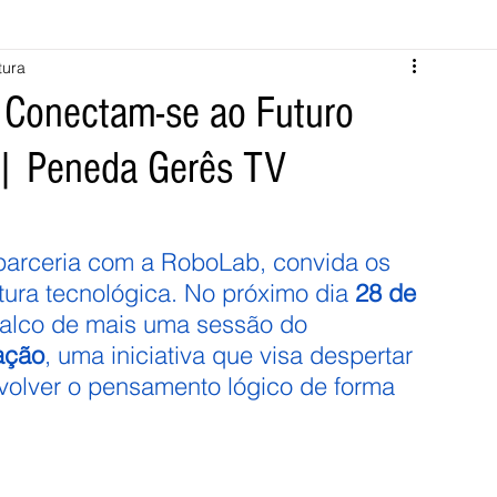
tura
Melgaço
Montalegre
Cabeceiras de Basto
 Conectam-se ao Futuro
 | Peneda Gerês TV
Vila Verde
Braga
Barcelos
Regional
Nacional
ícias
Crime
Desporto
Saúde
Opinião
PNPG
parceria com a RoboLab, convida os 
ura tecnológica. No próximo dia 
28 de 
 palco de mais uma sessão do 
ação
, uma iniciativa que visa despertar 
nvolver o pensamento lógico de forma 