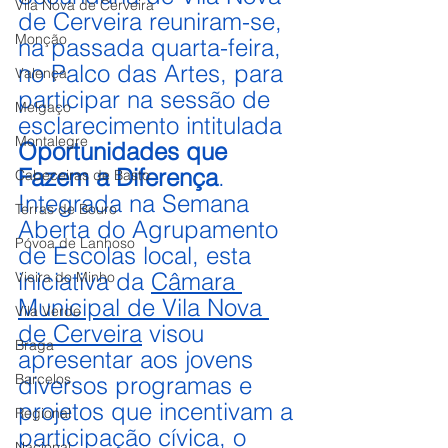
Vila Nova de Cerveira
de Cerveira reuniram-se, 
Monção
na passada quarta-feira, 
no Palco das Artes, para 
Valença
participar na sessão de 
Melgaço
esclarecimento intitulada 
Montalegre
Oportunidades que 
Fazem a Diferença
. 
Cabeceiras de Basto
Integrada na Semana 
Terras de Bouro
Aberta do Agrupamento 
Póvoa de Lanhoso
de Escolas local, esta 
iniciativa da 
Câmara 
Vieira do Minho
Municipal de Vila Nova 
Vila Verde
de Cerveira
 visou 
Braga
apresentar aos jovens 
Barcelos
diversos programas e 
projetos que incentivam a 
Regional
participação cívica, o 
Nacional