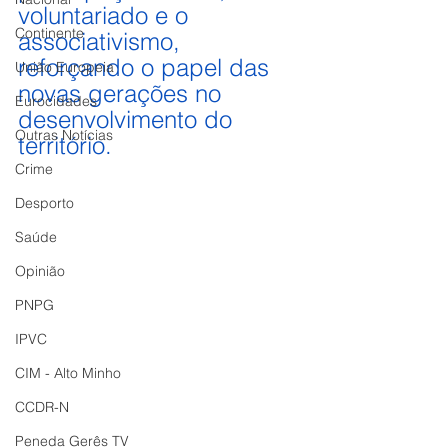
voluntariado e o 
Continente
associativismo, 
reforçando o papel das 
União Europeia
novas gerações no 
Eurocidades
desenvolvimento do 
Outras Notícias
território.
Crime
Desporto
Saúde
Opinião
PNPG
IPVC
CIM - Alto Minho
CCDR-N
Peneda Gerês TV