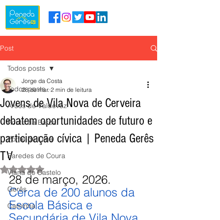
Post
Todos posts
Jorge da Costa
Todos posts
28 de mar.
2 min de leitura
Jovens de Vila Nova de Cerveira
Arcos de Valdevez
debatem oportunidades de futuro e
Ponte da Barca
participação cívica | Peneda Gerês
Ponte de Lima
TV
Paredes de Coura
Avaliado com NaN de 5 estrelas.
Viana do Castelo
28 de março, 2026.
Gerês
Cerca de 200 alunos da 
Escola Básica e 
Caminha
Secundária de Vila Nova 