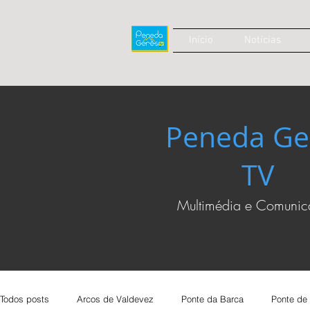
Início
Notícias
Peneda Ge
TV
Multimédia e Comuni
Todos posts
Arcos de Valdevez
Ponte da Barca
Ponte de