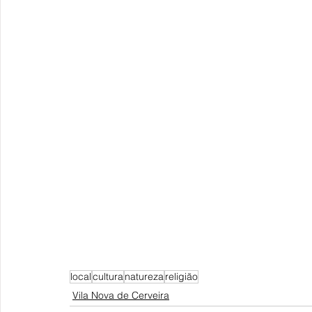
local
cultura
natureza
religião
Vila Nova de Cerveira