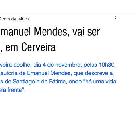
2 min de leitura
Melgaço
Montalegre
Cabeceiras de Basto
Emanuel Mendes, vai ser
, em Cerveira
Vila Verde
Braga
Barcelos
Regional
Nacional
veira acolhe, dia 4 de novembro, pelas 10h30, 
ícias
Crime
Desporto
Saúde
Opinião
PNPG
a autoria de Emanuel Mendes, que descreve a 
s de Santiago e de Fátima, onde “há uma vida 
a frente”.