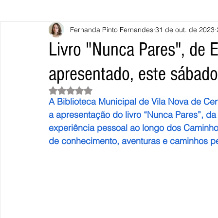
Fernanda Pinto Fernandes
31 de out. de 2023
Caminha
Vila Nova de Cerveira
Monção
Valença
Livro "Nunca Pares", de 
apresentado, este sábado
Terras de Bouro
Póvoa de Lanhoso
Vieira do Minho
Avaliado com NaN de 5 estrelas.
A Biblioteca Municipal de Vila Nova de Cer
Continente
União Europeia
Eurocidades
Outras Not
a apresentação do livro “Nunca Pares”, d
experiência pessoal ao longo dos Caminho
de conhecimento, aventuras e caminhos pel