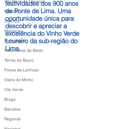
Vila Nova de Cerveira
festividades dos 900 anos 
de Ponte de Lima. Uma 
Monção
oportunidade única para 
Valença
descobrir e apreciar a 
Melgaço
excelência do Vinho Verde 
Loureiro da sub-região do 
Montalegre
Lima.
Cabeceiras de Basto
Terras de Bouro
Póvoa de Lanhoso
Vieira do Minho
Vila Verde
Braga
Barcelos
Regional
Nacional