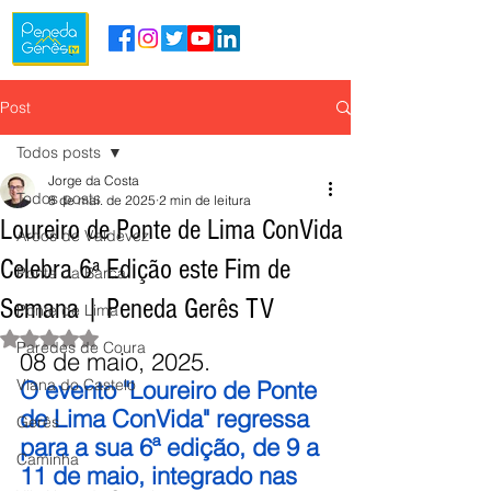
Post
Todos posts
Jorge da Costa
Todos posts
8 de mai. de 2025
2 min de leitura
Loureiro de Ponte de Lima ConVida
Arcos de Valdevez
Celebra 6ª Edição este Fim de
Ponte da Barca
Semana | Peneda Gerês TV
Ponte de Lima
Avaliado com NaN de 5 estrelas.
Paredes de Coura
08 de maio, 2025.
Viana do Castelo
O evento "Loureiro de Ponte 
de Lima ConVida" regressa 
Gerês
para a sua 6ª edição, de 9 a 
Caminha
11 de maio, integrado nas 