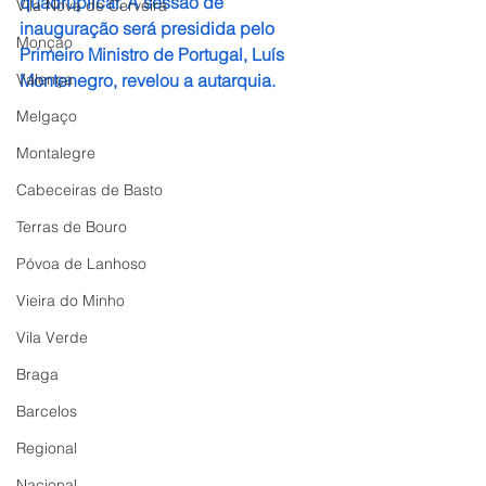
quadruplicar. A sessão de 
Vila Nova de Cerveira
inauguração será presidida pelo 
Monção
Primeiro Ministro de Portugal, Luís 
Valença
Montenegro, revelou a autarquia.
Melgaço
Montalegre
Cabeceiras de Basto
Terras de Bouro
Póvoa de Lanhoso
Vieira do Minho
Vila Verde
Braga
Barcelos
Regional
Nacional