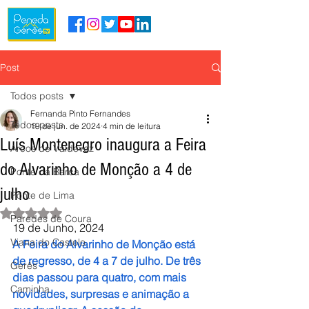
Post
Todos posts
Fernanda Pinto Fernandes
Todos posts
19 de jun. de 2024
4 min de leitura
Luís Montenegro inaugura a Feira
Arcos de Valdevez
do Alvarinho de Monção a 4 de
Ponte da Barca
julho
Ponte de Lima
Avaliado com NaN de 5 estrelas.
Paredes de Coura
19 de Junho, 2024
Viana do Castelo
A Feira do Alvarinho de Monção está 
de regresso, de 4 a 7 de julho. De três 
Gerês
dias passou para quatro, com mais 
Caminha
novidades, surpresas e animação a 