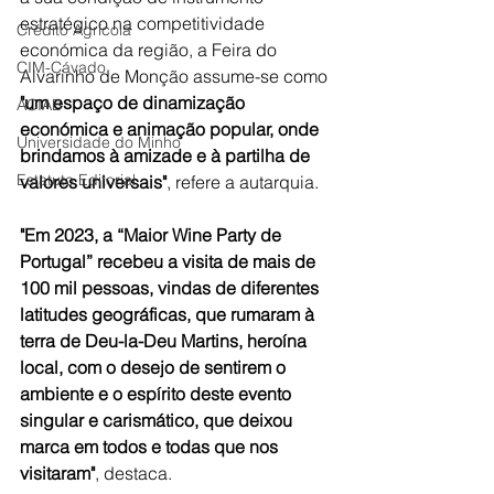
estratégico na competitividade 
Crédito Agrícola
económica da região, a Feira do 
CIM-Cávado
Alvarinho de Monção assume-se como 
"um espaço de dinamização 
ACIAB
económica e animação popular, onde 
Universidade do Minho
brindamos à amizade e à partilha de 
Estatuto Editorial
valores universais"
, refere a autarquia.
"Em 2023, a “Maior Wine Party de 
Portugal” recebeu a visita de mais de 
100 mil pessoas, vindas de diferentes 
latitudes geográficas, que rumaram à 
terra de Deu-la-Deu Martins, heroína 
local, com o desejo de sentirem o 
ambiente e o espírito deste evento 
singular e carismático, que deixou 
marca em todos e todas que nos 
visitaram"
, destaca.