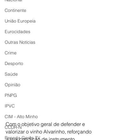
Continente
União Europeia
Eurocidades
Outras Notícias
Crime
Desporto
Saúde
Opinião
PNPG
IPVC
CIM - Alto Minho
Com o objetivo geral de defender e 
CCDR-N
valorizar o vinho Alvarinho, reforçando 
Peneda Gerês TV
a sua condição de instrumento 