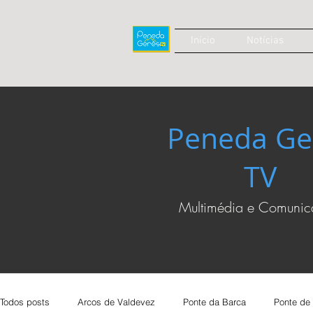
Início
Notícias
Peneda Ge
TV
Multimédia e Comuni
Todos posts
Arcos de Valdevez
Ponte da Barca
Ponte de