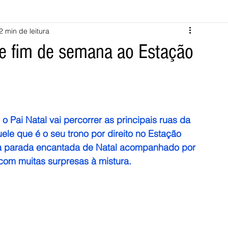
2 min de leitura
Melgaço
Montalegre
Cabeceiras de Basto
te fim de semana ao Estação
Vila Verde
Braga
Barcelos
Regional
Nacional
ícias
Crime
Desporto
Saúde
Opinião
PNPG
 Pai Natal vai percorrer as principais ruas da 
le que é o seu trono por direito no Estação 
, à parada encantada de Natal acompanhado por 
 com muitas surpresas à mistura.