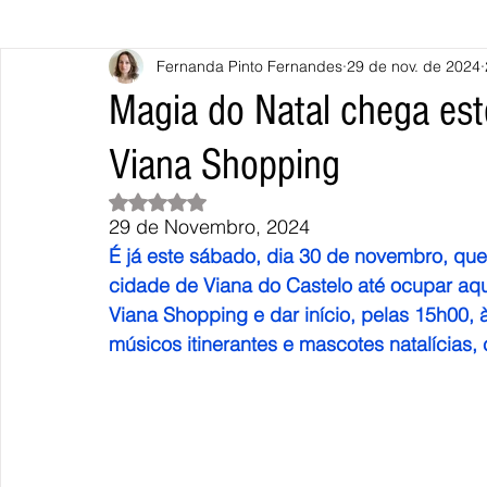
Fernanda Pinto Fernandes
29 de nov. de 2024
Caminha
Vila Nova de Cerveira
Monção
Valença
Magia do Natal chega es
Viana Shopping
Terras de Bouro
Póvoa de Lanhoso
Vieira do Minho
Avaliado com NaN de 5 estrelas.
29 de Novembro, 2024
Continente
União Europeia
Eurocidades
Outras Not
É já este sábado, dia 30 de novembro, que o
cidade de Viana do Castelo até ocupar aque
Viana Shopping e dar início, pelas 15h00
músicos itinerantes e mascotes natalícias,