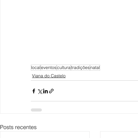
local
eventos
cultura
tradições
natal
Viana do Castelo
Posts recentes