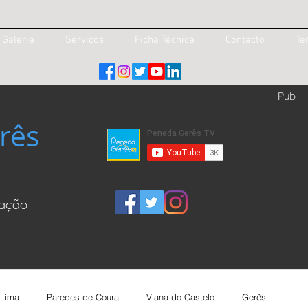
Galeria
Serviços
Ficha Técnica
Contacto
Te
Pub
rês
cação
 Lima
Paredes de Coura
Viana do Castelo
Gerês