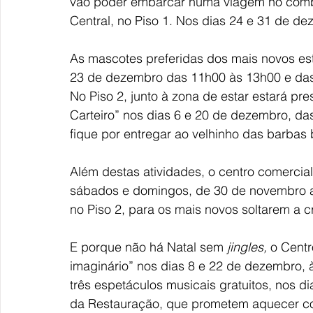
vão poder embarcar numa viagem no combo
Central, no Piso 1. Nos dias 24 e 31 de de
As mascotes preferidas dos mais novos esta
23 de dezembro das 11h00 às 13h00 e das
No Piso 2, junto à zona de estar estará pr
Carteiro” nos dias 6 e 20 de dezembro, d
fique por entregar ao velhinho das barbas
Além destas atividades, o centro comercial
sábados e domingos, de 30 de novembro a
no Piso 2, para os mais novos soltarem a 
E porque não há Natal sem 
jingles, 
o Centr
imaginário” nos dias 8 e 22 de dezembro, à
três
espetáculos musicais gratuitos,
nos di
da Restauração, que prometem aquecer cor