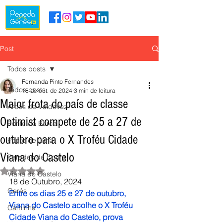
Post
Todos posts
Fernanda Pinto Fernandes
Todos posts
18 de out. de 2024
3 min de leitura
Maior frota do país de classe
Arcos de Valdevez
Optimist compete de 25 a 27 de
Ponte da Barca
outubro para o X Troféu Cidade
Ponte de Lima
Viana do Castelo
Paredes de Coura
Avaliado com NaN de 5 estrelas.
Viana do Castelo
18 de Outubro, 2024
Gerês
Entre os dias 25 e 27 de outubro, 
Viana do Castelo acolhe o X Troféu 
Caminha
Cidade Viana do Castelo, prova 