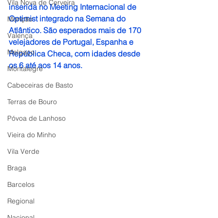
Vila Nova de Cerveira
inserida no Meeting Internacional de 
Optimist integrado na Semana do 
Monção
Atlântico. São esperados mais de 170 
Valença
velejadores de Portugal, Espanha e 
Melgaço
República Checa, com idades desde 
os 6 até aos 14 anos.
Montalegre
Cabeceiras de Basto
Terras de Bouro
Póvoa de Lanhoso
Vieira do Minho
Vila Verde
Braga
Barcelos
Regional
Nacional