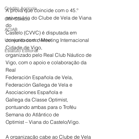
Crédito Agrícola
A prova que coincide com o 45.º 
aniversário do Clube de Vela de Viana 
CIM-Cávado
do
ACIAB
Castelo (CVVC) é disputada em 
conjunto com o Meeting Internacional 
Universidade do Minho
Cidade de Vigo,
Estatuto Editorial
organizado pelo Real Club Náutico de 
Vigo, com o apoio e colaboração da 
Real
Federación Española de Vela, 
Federación Gallega de Vela e 
Asociaciones Española e
Gallega da Classe Optimist, 
pontuando ambas para o Troféu 
Semana do Atlântico de
Optimist – Viana do Castelo/Vigo.
A organização cabe ao Clube de Vela 