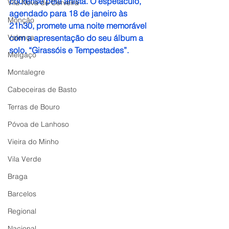
courense pela artista. O espetáculo, 
Vila Nova de Cerveira
agendado para 18 de janeiro às 
Monção
21h30, promete uma noite memorável 
Valença
com a apresentação do seu álbum a 
solo, “Girassóis e Tempestades”.
Melgaço
Montalegre
Cabeceiras de Basto
Terras de Bouro
Póvoa de Lanhoso
Vieira do Minho
Vila Verde
Braga
Barcelos
Regional
Nacional