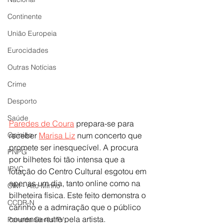
Continente
União Europeia
Eurocidades
Outras Notícias
Crime
Desporto
Saúde
Paredes de Coura
 prepara-se para 
Opinião
receber 
Marisa Liz
 num concerto que 
promete ser inesquecível. A procura 
PNPG
por bilhetes foi tão intensa que a 
IPVC
lotação do Centro Cultural esgotou em 
apenas um dia, tanto online como na 
CIM - Alto Minho
bilheteira física. Este feito demonstra o 
CCDR-N
carinho e a admiração que o público 
courense nutre pela artista.
Peneda Gerês TV