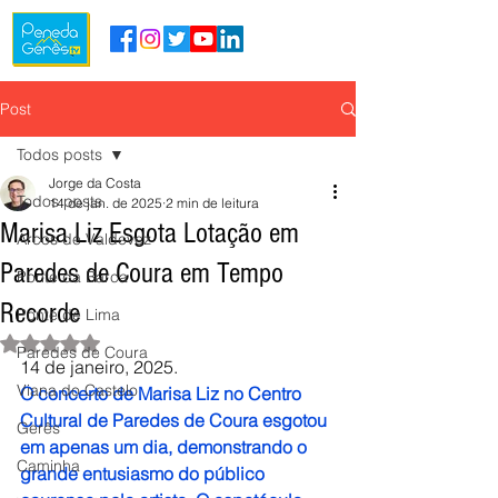
Post
Todos posts
Jorge da Costa
Todos posts
14 de jan. de 2025
2 min de leitura
Marisa Liz Esgota Lotação em
Arcos de Valdevez
Paredes de Coura em Tempo
Ponte da Barca
Recorde
Ponte de Lima
Avaliado com NaN de 5 estrelas.
Paredes de Coura
14 de janeiro, 2025.
Viana do Castelo
O concerto de Marisa Liz no Centro 
Cultural de Paredes de Coura esgotou 
Gerês
em apenas um dia, demonstrando o 
Caminha
grande entusiasmo do público 