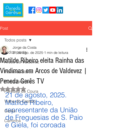
Post
Todos posts
Jorge da Costa
Todos posts
21 de ago. de 2025
1 min de leitura
Matilde Ribeiro eleita Rainha das
Arcos de Valdevez
Vindimas em Arcos de Valdevez |
Ponte da Barca
Peneda Gerês TV
Ponte de Lima
Avaliado com NaN de 5 estrelas.
Paredes de Coura
21 de agosto, 2025.
Matilde Ribeiro, 
Viana do Castelo
representante da União 
Gerês
de Freguesias de S. Paio 
Caminha
e Giela, foi coroada 