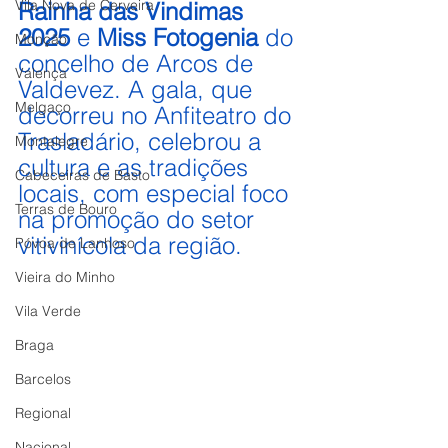
Vila Nova de Cerveira
Rainha das Vindimas 
2025
 e 
Miss Fotogenia
 do 
Monção
concelho de Arcos de 
Valença
Valdevez. A gala, que 
Melgaço
decorreu no Anfiteatro do 
Trasladário, celebrou a 
Montalegre
cultura e as tradições 
Cabeceiras de Basto
locais, com especial foco 
Terras de Bouro
na promoção do setor 
vitivinícola da região.
Póvoa de Lanhoso
Vieira do Minho
Vila Verde
Braga
Barcelos
Regional
Nacional