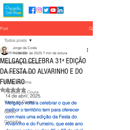
Post
Todos posts
Jorge da Costa
Todos posts
14 de abr. de 2025
7 min de leitura
MELGAÇO CELEBRA 31ª EDIÇÃO
Arcos de Valdevez
DA FESTA DO ALVARINHO E DO
Ponte da Barca
FUMEIRO
Ponte de Lima
Avaliado com NaN de 5 estrelas.
Paredes de Coura
14 de abril, 2025.
Viana do Castelo
Melgaço volta a celebrar o que de 
melhor o território tem para oferecer 
Gerês
com mais uma edição da Festa do 
Caminha
Alvarinho e do Fumeiro, que este ano 