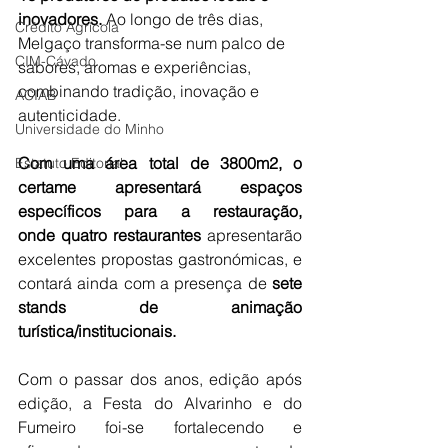
inovadores. 
Ao longo de três dias, 
Crédito Agrícola
Melgaço transforma-se num palco de 
CIM-Cávado
sabores, aromas e experiências, 
combinando tradição, inovação e 
ACIAB
autenticidade.
Universidade do Minho
Com uma área total de 3800m2, o 
Estatuto Editorial
certame apresentará espaços 
específicos para a restauração, 
onde
quatro restaurantes
 apresentarão 
excelentes propostas gastronómicas, e 
contará ainda com a presença de 
sete 
stands de animação 
turística/institucionais.
Com o passar dos anos, edição após 
edição, a Festa do Alvarinho e do 
Fumeiro foi-se fortalecendo e 