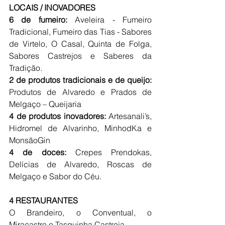
LOCAIS / INOVADORES
6 de fumeiro:
 Aveleira - Fumeiro 
Tradicional, Fumeiro das Tias - Sabores 
de Virtelo, O Casal, Quinta de Folga, 
Sabores Castrejos e Saberes da 
Tradição.
2 de produtos tradicionais e de queijo:
Produtos de Alvaredo e Prados de 
Melgaço – Queijaria
4 de produtos inovadores:
Artesanali’s, 
Hidromel de Alvarinho, 
M
inhodKa e 
MonsãoGin
4 de doces:
Crepes Prendokas, 
Delícias de Alvaredo,
Roscas de 
Melgaço e Sabor do Céu.
4 RESTAURANTES
O Brandeiro, o Conventual, o 
Miracastro e Tasquinha Castreja.