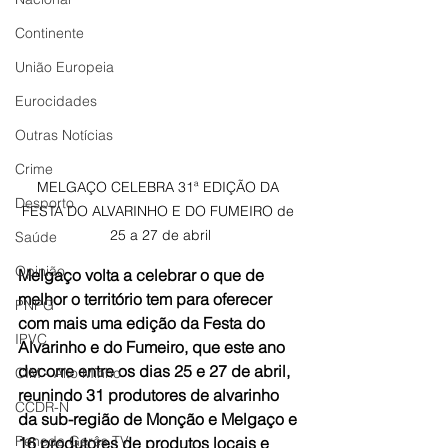
Continente
União Europeia
Eurocidades
Outras Notícias
Crime
MELGAÇO CELEBRA 31ª EDIÇÃO DA 
Desporto
FESTA DO ALVARINHO E DO FUMEIRO de 
25 a 27 de abril
Saúde
Opinião
Melgaço volta a celebrar o que de 
melhor o território tem para oferecer 
PNPG
com mais uma edição da Festa do 
IPVC
Alvarinho e do Fumeiro, que este ano 
decorre entre os dias 25 e 27 de abril, 
CIM - Alto Minho
reunindo 31 produtores de alvarinho 
CCDR-N
da sub-região de Monção e Melgaço e 
Peneda Gerês TV
16 produtores de produtos locais e 