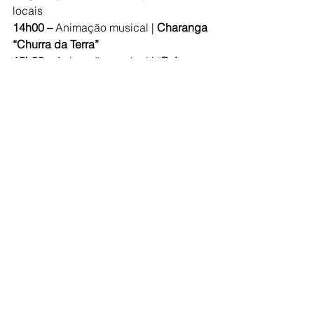
locais
14h00 –
 Animação musical |
 Charanga 
“Churra da Terra”
15h00 –
 Animação musical | “
Palco 
para Melgaço”
16h30 – Showcooking
: restaurante 
Tasquinha da Portela | “Tártaro de 
presunto com aroma e o cítrico do 
Espumante Alvarinho” | Harmonização: 
Alvarinho Soalheiro e sobremesa 
“Brigadeiro de chocolate e aroma de 
Alvarinho”, da Sabor do Céu | 
Moderação: Chefe Álvaro Costa
18H00 – Showcooking
: restaurante O 
Brandeiro | “Brasa Selvagem – carne 
de cachena bio” | Harmonização: 
Alvarinho Quinta do Regueiro e 
sobremesas “Tarte de Queijo de 
Cabra”, da queijaria “Prados de 