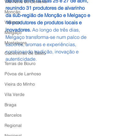
decorre entre os dias 25 e 27 de abril, 
Vila Nova de Cerveira
reunindo 31 produtores de alvarinho 
Monção
da sub-região de Monção e Melgaço e 
Valença
16 produtores de produtos locais e 
inovadores. 
Ao longo de três dias, 
Melgaço
Melgaço transforma-se num palco de 
Montalegre
sabores, aromas e experiências, 
combinando tradição, inovação e 
Cabeceiras de Basto
autenticidade.
Terras de Bouro
Póvoa de Lanhoso
Vieira do Minho
Vila Verde
Braga
Barcelos
Regional
Nacional