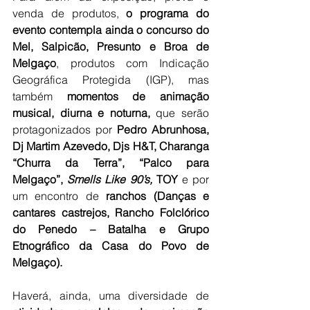
venda de produtos, 
o programa do 
evento contempla ainda o concurso do 
Mel, Salpicão, Presunto e Broa de 
Melgaço
, produtos com Indicação 
Geográfica Protegida (IGP), mas 
também
 momentos de animação 
musical, diurna e noturna, 
que serão 
protagonizados por
 Pedro Abrunhosa, 
Dj Martim Azevedo, Djs H&T, Charanga 
“Churra da Terra”, “Palco para 
Melgaço”, 
Smells Like 90’s,
 TOY
e por 
um
encontro de
 ranchos 
(Danças e 
cantares castrejos, Rancho Folclórico 
do Penedo – Batalha e Grupo 
Etnográfico da Casa do Povo de 
Melgaço).
Haverá, ainda, uma diversidade de 