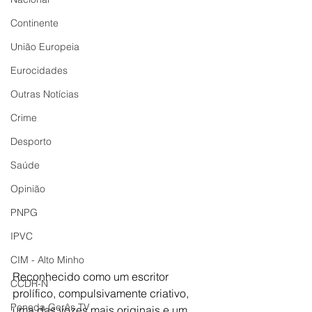
Continente
União Europeia
Eurocidades
Outras Notícias
Crime
Desporto
Saúde
Opinião
PNPG
IPVC
CIM - Alto Minho
Reconhecido como um escritor 
CCDR-N
prolífico, compulsivamente criativo, 
Peneda Gerês TV
uma das vozes mais originais e um 