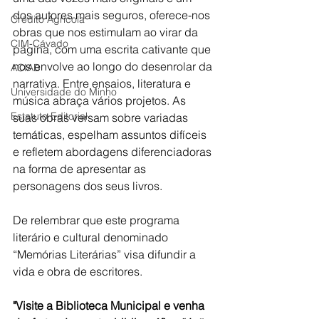
dos autores mais seguros, oferece-nos 
Crédito Agrícola
obras que nos estimulam ao virar da 
CIM-Cávado
página, com uma escrita cativante que 
nos envolve ao longo do desenrolar da 
ACIAB
narrativa. Entre ensaios, literatura e 
Universidade do Minho
música abraça vários projetos. As 
Estatuto Editorial
suas obras versam sobre variadas 
temáticas, espelham assuntos difíceis 
e refletem abordagens diferenciadoras 
na forma de apresentar as 
personagens dos seus livros.
De relembrar que este programa 
literário e cultural denominado 
“Memórias Literárias” visa difundir a 
vida e obra de escritores.
"Visite a Biblioteca Municipal e venha 