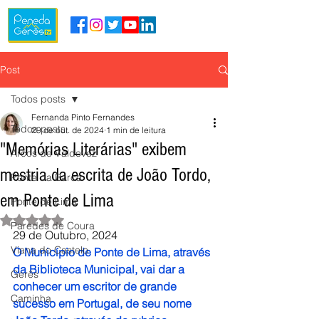
Post
Todos posts
Fernanda Pinto Fernandes
Todos posts
29 de out. de 2024
1 min de leitura
"Memórias Literárias" exibem
Arcos de Valdevez
mestria da escrita de João Tordo,
Ponte da Barca
em Ponte de Lima
Ponte de Lima
Avaliado com NaN de 5 estrelas.
Paredes de Coura
29 de Outubro, 2024
Viana do Castelo
O Município de Ponte de Lima, através 
da Biblioteca Municipal, vai dar a 
Gerês
conhecer um escritor de grande 
Caminha
sucesso em Portugal, de seu nome 