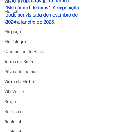
João Tordo, através da rubrica 
Vila Nova de Cerveira
“Memórias Literárias”. A exposição 
Monção
pode ser visitada de novembro de 
Valença
2024 a janeiro de 2025.
Melgaço
Montalegre
Cabeceiras de Basto
Terras de Bouro
Póvoa de Lanhoso
Vieira do Minho
Vila Verde
Braga
Barcelos
Regional
Nacional