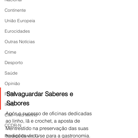
Continente
União Europeia
Eurocidades
Outras Notícias
Crime
Desporto
Saúde
Opinião
Salvaguardar Saberes e 
PNPG
Sabores
IPVC
Após o sucesso de oficinas dedicadas 
CIM - Alto Minho
ao linho, lã e crochet, a aposta de 
CCDR-N
Mentrestido na preservação das suas 
tradições virou-se para a gastronomia. 
Peneda Gerês TV