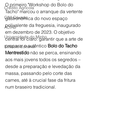
O primeiro "Workshop do Bolo do 
Crédito Agrícola
Tacho" marcou o arranque da vertente 
CIM-Cávado
gastronómica do novo espaço 
polivalente da freguesia, inaugurado 
ACIAB
em dezembro de 2023. O objetivo 
Universidade do Minho
central foi claro: garantir que a arte de 
preparar o autêntico 
Bolo do Tacho 
Estatuto Editorial
Mentrestido
 não se perca, ensinando 
aos mais jovens todos os segredos – 
desde a preparação e levedação da 
massa, passando pelo corte das 
carnes, até à crucial fase da fritura 
num braseiro tradicional.