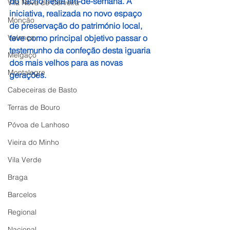
do Tacho neste fim-de-semana. A 
Vila Nova de Cerveira
iniciativa, realizada no novo espaço 
Monção
de preservação do património local, 
Valença
teve como principal objetivo passar o 
testemunho da confeção desta iguaria 
Melgaço
dos mais velhos para as novas 
Montalegre
gerações.
Cabeceiras de Basto
Terras de Bouro
Póvoa de Lanhoso
Vieira do Minho
Vila Verde
Braga
Barcelos
Regional
Nacional