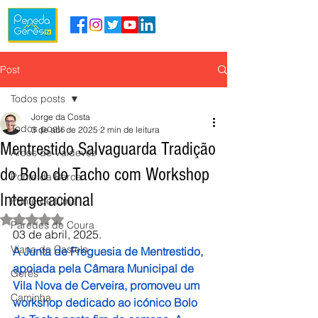
Post
Todos posts
Jorge da Costa
Todos posts
3 de abr. de 2025
2 min de leitura
Mentrestido Salvaguarda Tradição
Arcos de Valdevez
do Bolo do Tacho com Workshop
Ponte da Barca
Intergeracional
Ponte de Lima
Avaliado com NaN de 5 estrelas.
Paredes de Coura
03 de abril, 2025.
Viana do Castelo
A Junta de Freguesia de Mentrestido, 
apoiada pela Câmara Municipal de 
Gerês
Vila Nova de Cerveira, promoveu um 
Caminha
workshop dedicado ao icónico Bolo 