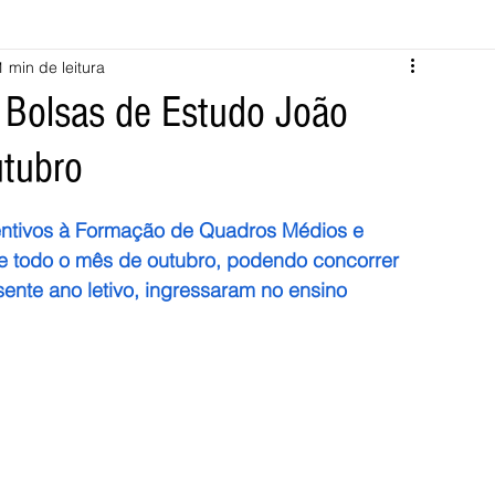
1 min de leitura
Melgaço
Montalegre
Cabeceiras de Basto
 Bolsas de Estudo João
utubro
Vila Verde
Braga
Barcelos
Regional
Nacional
entivos à Formação de Quadros Médios e 
ícias
Crime
Desporto
Saúde
Opinião
PNPG
e todo o mês de outubro, podendo concorrer 
nte ano letivo, ingressaram no ensino 