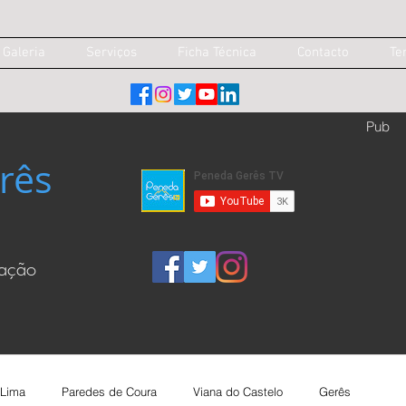
Galeria
Serviços
Ficha Técnica
Contacto
Te
Pub
rês
cação
 Lima
Paredes de Coura
Viana do Castelo
Gerês