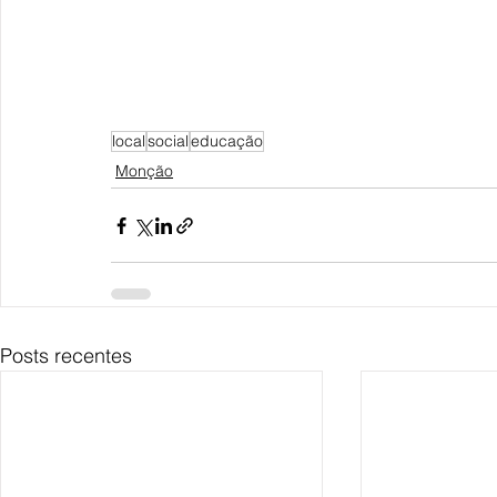
local
social
educação
Monção
Posts recentes