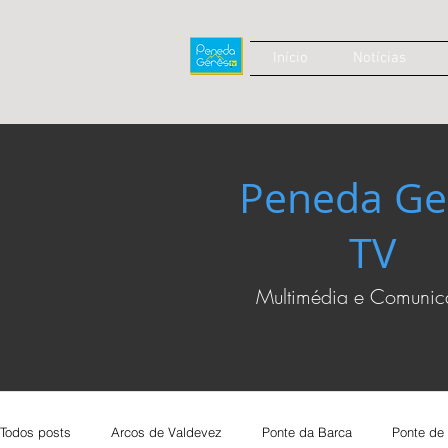
Início
Notícias
Peneda Ge
TV
Multimédia e Comuni
Todos posts
Arcos de Valdevez
Ponte da Barca
Ponte de