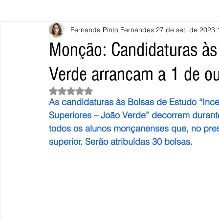
Fernanda Pinto Fernandes
27 de set. de 2023
Caminha
Vila Nova de Cerveira
Monção
Valença
Monção: Candidaturas às
Verde arrancam a 1 de o
Terras de Bouro
Póvoa de Lanhoso
Vieira do Minho
Avaliado com NaN de 5 estrelas.
As candidaturas às Bolsas de Estudo “Inc
Continente
União Europeia
Eurocidades
Outras Not
Superiores – João Verde” decorrem durant
todos os alunos monçanenses que, no prese
superior. Serão atribuídas 30 bolsas.