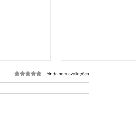
Avaliado com 0 de 5 estrelas.
Ainda sem avaliações
ampreia de Monção
Monção abre candidaturas para a
ade e tradição
venda de lotes na Zona Empresarial
 Peneda Gerês TV
Messegães | Peneda Gerês TV