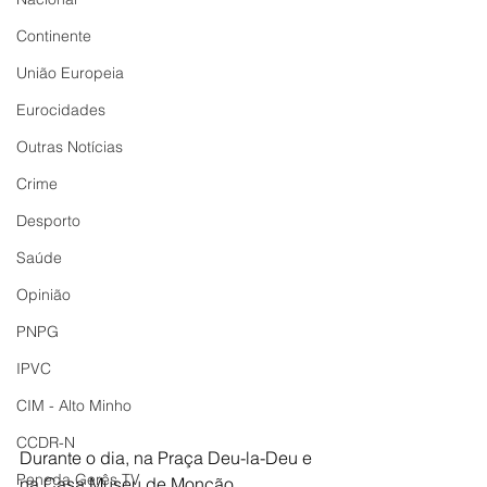
Continente
União Europeia
Eurocidades
Outras Notícias
Crime
Desporto
Saúde
Opinião
PNPG
IPVC
CIM - Alto Minho
CCDR-N
Durante o dia, na Praça Deu-la-Deu e 
Peneda Gerês TV
na Casa Museu de Monção, 