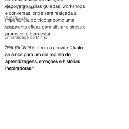
decorrerão visitas guiadas, workshops 
Crédito Agrícola
e conversas, onde será realçada a 
CIM-Cávado
importância do tricotar como uma 
ferramenta eficaz para aliviar o stress e 
ACIAB
promover o bem-estar.
Universidade do Minho
Estatuto Editorial
A organização deixa o convite:
 "Junte-
se a nós para um dia repleto de 
aprendizagens, emoções e histórias 
inspiradoras."