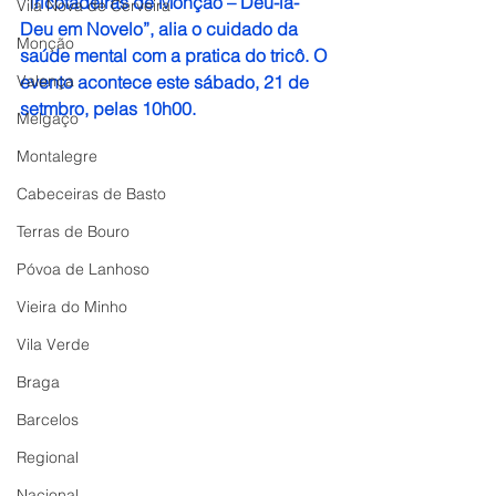
“Tricotadeiras de Monção – Deu-la-
Vila Nova de Cerveira
Deu em Novelo”, alia o cuidado da 
Monção
saúde mental com a pratica do tricô. O 
Valença
evento acontece este sábado, 21 de 
setmbro, pelas 10h00.
Melgaço
Montalegre
Cabeceiras de Basto
Terras de Bouro
Póvoa de Lanhoso
Vieira do Minho
Vila Verde
Braga
Barcelos
Regional
Nacional