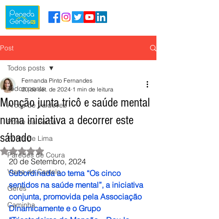
Post
Todos posts
Fernanda Pinto Fernandes
Todos posts
20 de set. de 2024
1 min de leitura
Monção junta tricô e saúde mental
Arcos de Valdevez
numa iniciativa a decorrer este
Ponte da Barca
sábado
Ponte de Lima
Avaliado com NaN de 5 estrelas.
Paredes de Coura
20 de Setembro, 2024
Viana do Castelo
Subordinada ao tema “Os cinco 
sentidos na saúde mental”, a iniciativa 
Gerês
conjunta, promovida pela Associação 
Caminha
Dinamicamente e o Grupo 