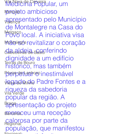
Vila Nova de Cerveira
Medicina Popular, um 
projeto ambicioso 
Monção
apresentado pelo Município 
Valença
de Montalegre na Casa do 
Melgaço
Povo local. A iniciativa visa 
não só revitalizar o coração 
Montalegre
da aldeia, conferindo 
Cabeceiras de Basto
dignidade a um edifício 
Terras de Bouro
histórico, mas também 
perpetuar o inestimável 
Póvoa de Lanhoso
legado do Padre Fontes e a 
Vieira do Minho
riqueza da sabedoria 
Vila Verde
popular da região. A 
Braga
apresentação do projeto 
mereceu uma receção 
Barcelos
calorosa por parte da 
Regional
população, que manifestou 
Nacional