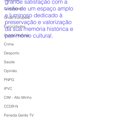
grande satisfação com a 
visão de um espaço amplo 
Continente
e luminoso dedicado à 
União Europeia
preservação e valorização 
Eurocidades
da sua memória histórica e 
património cultural.
Outras Notícias
Crime
Desporto
Saúde
Opinião
PNPG
IPVC
CIM - Alto Minho
CCDR-N
Peneda Gerês TV