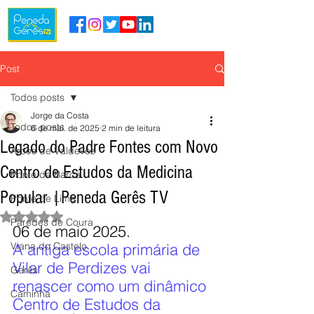
Post
Todos posts
Jorge da Costa
Todos posts
6 de mai. de 2025
2 min de leitura
Legado do Padre Fontes com Novo
Arcos de Valdevez
Centro de Estudos da Medicina
Ponte da Barca
Popular |Peneda Gerês TV
Ponte de Lima
Avaliado com NaN de 5 estrelas.
Paredes de Coura
06 de maio 2025.
Viana do Castelo
A antiga escola primária de 
Vilar de Perdizes vai 
Gerês
renascer como um dinâmico 
Caminha
Centro de Estudos da 