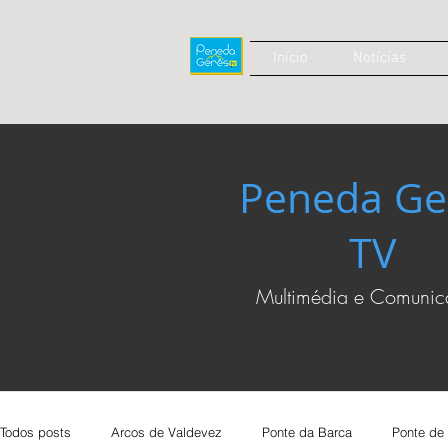
Início
Notícias
Peneda Ge
TV
Multimédia e Comuni
Todos posts
Arcos de Valdevez
Ponte da Barca
Ponte de