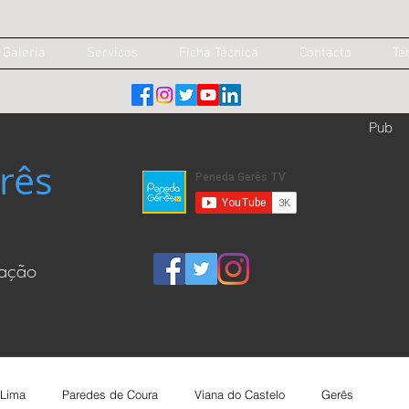
Galeria
Serviços
Ficha Técnica
Contacto
Te
Pub
rês
cação
 Lima
Paredes de Coura
Viana do Castelo
Gerês