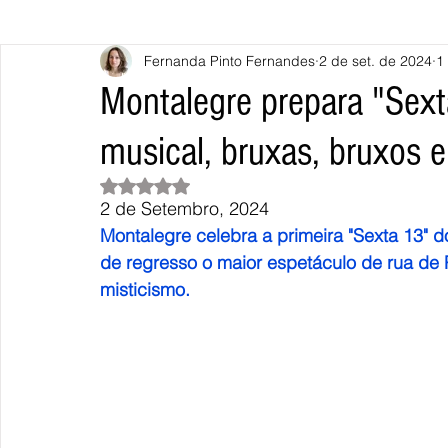
Fernanda Pinto Fernandes
2 de set. de 2024
1
Caminha
Vila Nova de Cerveira
Monção
Valença
Montalegre prepara "Sex
musical, bruxas, bruxos 
Terras de Bouro
Póvoa de Lanhoso
Vieira do Minho
Avaliado com NaN de 5 estrelas.
2 de Setembro, 2024
Continente
União Europeia
Eurocidades
Outras Not
Montalegre celebra a primeira "Sexta 13" 
de regresso o maior espetáculo de rua de P
misticismo. 