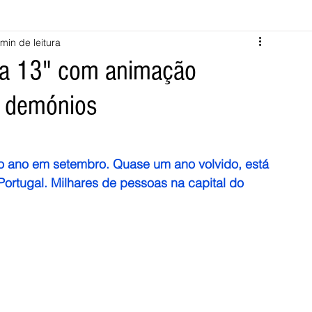
 min de leitura
Melgaço
Montalegre
Cabeceiras de Basto
ta 13" com animação
e demónios
Vila Verde
Braga
Barcelos
Regional
Nacional
ícias
Crime
Desporto
Saúde
Opinião
PNPG
do ano em setembro. Quase um ano volvido, está 
ortugal. Milhares de pessoas na capital do 