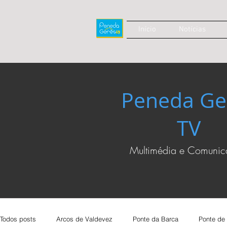
Início
Notícias
Peneda Ge
TV
Multimédia e Comuni
Todos posts
Arcos de Valdevez
Ponte da Barca
Ponte de