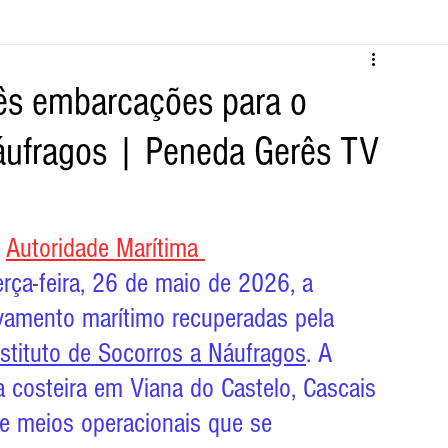
Melgaço
Montalegre
Cabeceiras de Basto
rês embarcações para o
Náufragos | Peneda Gerês TV
Vila Verde
Braga
Barcelos
Regional
Nacional
ícias
Crime
Desporto
Saúde
Opinião
PNPG
 
Autoridade Marítima 
erça-feira, 26 de maio de 2026, a 
vamento marítimo recuperadas pela 
nstituto de Socorros a Náufragos
. A 
a costeira em Viana do Castelo, Cascais 
e meios operacionais que se 