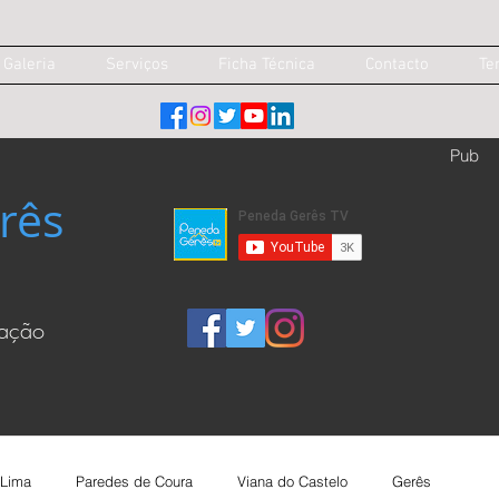
Galeria
Serviços
Ficha Técnica
Contacto
Te
Pub
rês
cação
 Lima
Paredes de Coura
Viana do Castelo
Gerês