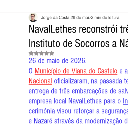
Jorge da Costa
26 de mai.
2 min de leitura
Caminha
Vila Nova de Cerveira
Monção
Valença
NavalLethes reconstrói t
Instituto de Socorros a 
Terras de Bouro
Póvoa de Lanhoso
Vieira do Minho
Avaliado com NaN de 5 estrelas.
26 de maio de 2026.
Continente
União Europeia
Eurocidades
Outras Not
O 
Município de Viana do Castelo
 e a
Nacional
 oficializaram, na passada t
entrega de três embarcações de sal
empresa local NavalLethes para o 
I
cerimónia visou reforçar a seguranç
e Nazaré através da modernização d