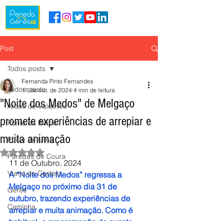
Post
Todos posts
Fernanda Pinto Fernandes
Todos posts
11 de out. de 2024
4 min de leitura
"Noite dos Medos" de Melgaço
Arcos de Valdevez
promete experiências de arrepiar e
Ponte da Barca
muita animação
Ponte de Lima
Avaliado com NaN de 5 estrelas.
Paredes de Coura
11 de Outubro, 2024
Viana do Castelo
A “Noite dos Medos” regressa a 
Melgaço no próximo dia 31 de 
Gerês
outubro, trazendo experiências de 
Caminha
arrepiar e muita animação. Como é 