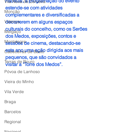
habitual, a programação do evento 
Vila Nova de Cerveira
estende-se com atividades 
Monção
complementares e diversificadas a 
Valença
decorrerem em alguns espaços 
culturais do concelho, como os Serões 
Melgaço
dos Medos, exposições, contos e 
Montalegre
sessões de cinema, destacando-se 
este ano uma ação dirigida aos mais 
Cabeceiras de Basto
pequenos, que são convidados a 
Terras de Bouro
visitar a “Torre dos Medos”.
Póvoa de Lanhoso
Vieira do Minho
Vila Verde
Braga
Barcelos
Regional
Nacional