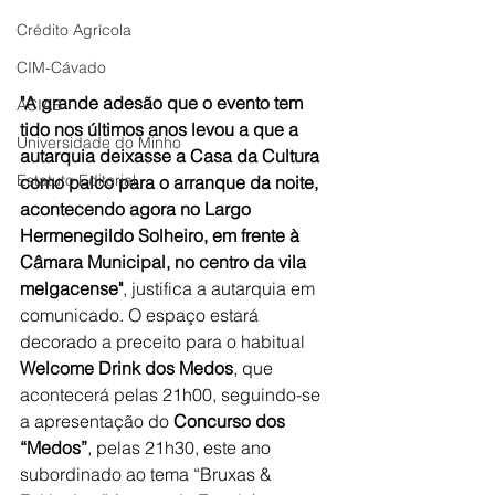
Crédito Agrícola
CIM-Cávado
"A grande adesão que o evento tem 
ACIAB
tido nos últimos anos levou a que a 
Universidade do Minho
autarquia deixasse a Casa da Cultura 
Estatuto Editorial
como palco para o arranque da noite, 
acontecendo agora no Largo 
Hermenegildo Solheiro, em frente à 
Câmara Municipal, no centro da vila 
melgacense"
, justifica a autarquia em 
comunicado. O espaço estará 
decorado a preceito para o habitual 
Welcome Drink dos Medos
, que 
acontecerá pelas 21h00, seguindo-se 
a apresentação do 
Concurso dos 
“Medos”
, pelas 21h30, este ano 
subordinado ao tema “Bruxas & 