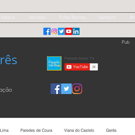
Galeria
Serviços
Ficha Técnica
Contacto
Te
Pub
rês
cação
 Lima
Paredes de Coura
Viana do Castelo
Gerês