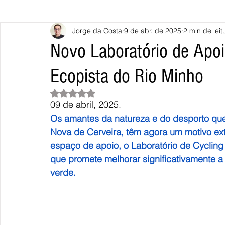
Jorge da Costa
9 de abr. de 2025
2 min de leit
Caminha
Vila Nova de Cerveira
Monção
Valença
Novo Laboratório de Apoi
Ecopista do Rio Minho
Terras de Bouro
Póvoa de Lanhoso
Vieira do Minho
Avaliado com NaN de 5 estrelas.
09 de abril, 2025.
Continente
União Europeia
Eurocidades
Outras Not
Os amantes da natureza e do desporto que
Nova de Cerveira, têm agora um motivo ext
espaço de apoio, o Laboratório de Cycling
que promete melhorar significativamente a 
verde.