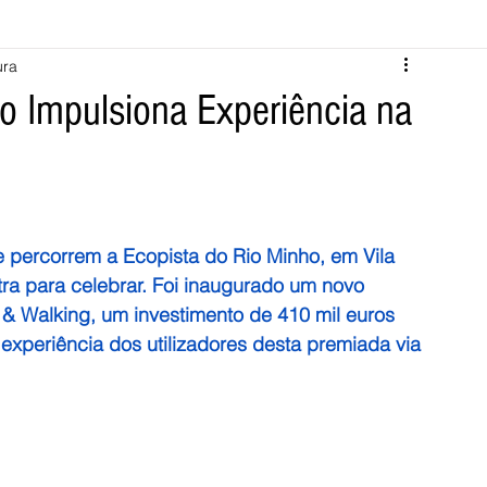
ura
Melgaço
Montalegre
Cabeceiras de Basto
o Impulsiona Experiência na
Vila Verde
Braga
Barcelos
Regional
Nacional
ícias
Crime
Desporto
Saúde
Opinião
PNPG
 percorrem a Ecopista do Rio Minho, em Vila 
ra para celebrar. Foi inaugurado um novo 
 & Walking, um investimento de 410 mil euros 
experiência dos utilizadores desta premiada via 