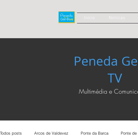
Início
Notícias
Peneda Ge
TV
Multimédia e Comuni
Todos posts
Arcos de Valdevez
Ponte da Barca
Ponte de