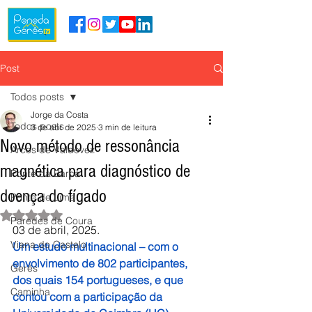
Post
Todos posts
Jorge da Costa
Todos posts
3 de abr. de 2025
3 min de leitura
Novo método de ressonância
Arcos de Valdevez
magnética para diagnóstico de
Ponte da Barca
doença do fígado
Ponte de Lima
Avaliado com NaN de 5 estrelas.
Paredes de Coura
03 de abril, 2025.
Viana do Castelo
Um estudo multinacional – com o 
envolvimento de 802 participantes, 
Gerês
dos quais 154 portugueses, e que 
Caminha
contou com a participação da 