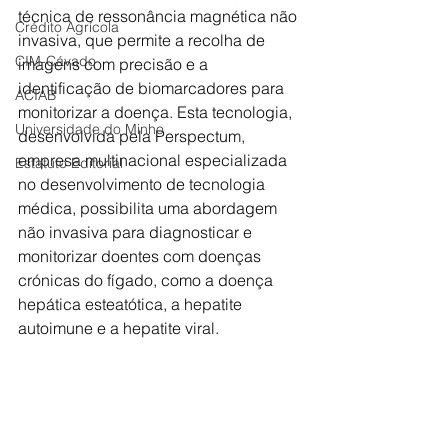
técnica de ressonância magnética não 
Crédito Agrícola
invasiva, que permite a recolha de 
CIM-Cávado
imagens com precisão e a 
identificação de biomarcadores para 
ACIAB
monitorizar a doença. Esta tecnologia, 
Universidade do Minho
desenvolvida pela Perspectum, 
empresa multinacional especializada 
Estatuto Editorial
no desenvolvimento de tecnologia 
médica, possibilita uma abordagem 
não invasiva para diagnosticar e 
monitorizar doentes com doenças 
crónicas do fígado, como a doença 
hepática esteatótica, a hepatite 
autoimune e a hepatite viral.