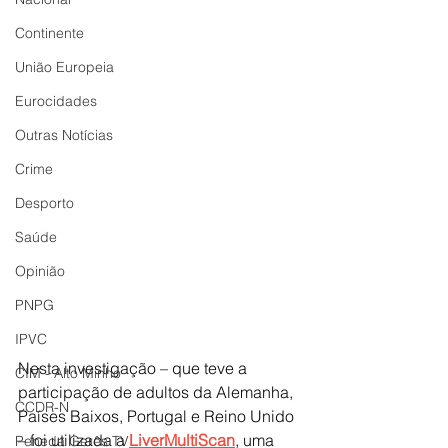
Continente
União Europeia
Eurocidades
Outras Notícias
Crime
Desporto
Saúde
Opinião
PNPG
IPVC
Nesta investigação – que teve a 
CIM - Alto Minho
participação de adultos da Alemanha, 
CCDR-N
Países Baixos, Portugal e Reino Unido 
– foi utilizada a 
LiverMultiScan
, uma 
Peneda Gerês TV