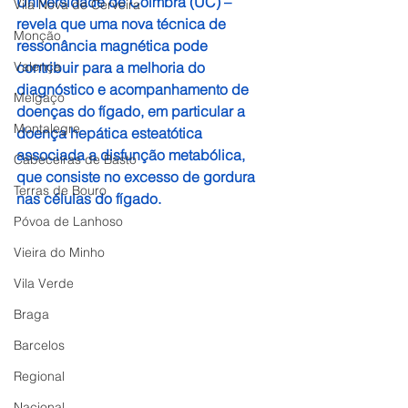
Universidade de Coimbra (UC) – 
Vila Nova de Cerveira
revela que uma nova técnica de 
Monção
ressonância magnética pode 
Valença
contribuir para a melhoria do 
diagnóstico e acompanhamento de 
Melgaço
doenças do fígado, em particular a 
Montalegre
doença hepática esteatótica 
associada a disfunção metabólica, 
Cabeceiras de Basto
que consiste no excesso de gordura 
Terras de Bouro
nas células do fígado.
Póvoa de Lanhoso
Vieira do Minho
Vila Verde
Braga
Barcelos
Regional
Nacional