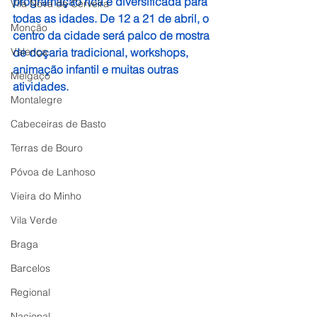
programação rica e diversificada para 
Vila Nova de Cerveira
todas as idades. De 12 a 21 de abril, o 
Monção
centro da cidade será palco de mostra 
Valença
de doçaria tradicional, workshops, 
animação infantil e muitas outras 
Melgaço
atividades.
Montalegre
Cabeceiras de Basto
Terras de Bouro
Póvoa de Lanhoso
Vieira do Minho
Vila Verde
Braga
Barcelos
Regional
Nacional