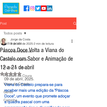
Post
Todos posts
Jorge da Costa
Todos posts
9 de abr. de 2025
2 min de leitura
Páscoa Doce Volta a Viana do
Arcos de Valdevez
Castelo com Sabor e Animação de
Ponte da Barca
12 a 21 de abril
Ponte de Lima
Avaliado com NaN de 5 estrelas.
Paredes de Coura
09 de abril, 2025.
Viana do Castelo
Viana do Castelo prepara-se para 
receber mais uma edição da "Páscoa 
Gerês
Doce", um evento que promete adoçar 
Caminha
a quadra pascal com uma 