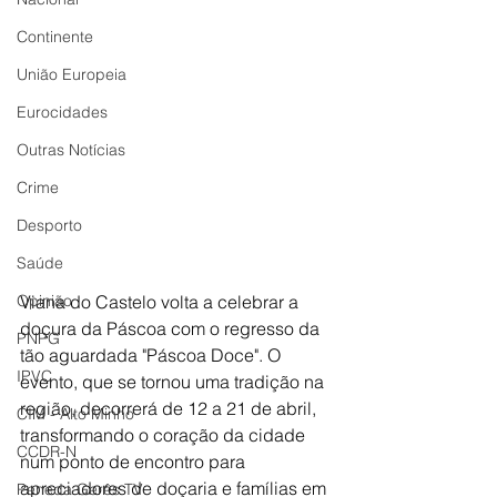
Continente
União Europeia
Eurocidades
Outras Notícias
Crime
Desporto
Saúde
Opinião
Viana do Castelo volta a celebrar a 
doçura da Páscoa com o regresso da 
PNPG
tão aguardada "Páscoa Doce". O 
IPVC
evento, que se tornou uma tradição na 
região, decorrerá de 12 a 21 de abril, 
CIM - Alto Minho
transformando o coração da cidade 
CCDR-N
num ponto de encontro para 
apreciadores de doçaria e famílias em 
Peneda Gerês TV