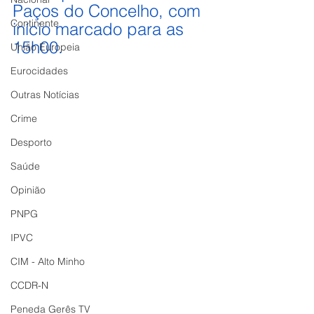
Paços do Concelho, com 
Continente
início marcado para as 
15h00.
União Europeia
Eurocidades
Outras Notícias
Crime
Desporto
Saúde
Opinião
PNPG
IPVC
CIM - Alto Minho
CCDR-N
Peneda Gerês TV