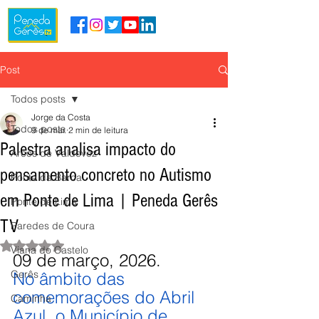
Post
Todos posts
Jorge da Costa
Todos posts
9 de mar.
2 min de leitura
Palestra analisa impacto do
Arcos de Valdevez
pensamento concreto no Autismo
Ponte da Barca
em Ponte de Lima | Peneda Gerês
Ponte de Lima
TV
Paredes de Coura
Avaliado com NaN de 5 estrelas.
Viana do Castelo
09 de março, 2026.
Gerês
No âmbito das 
comemorações do Abril 
Caminha
Azul, o Município de 