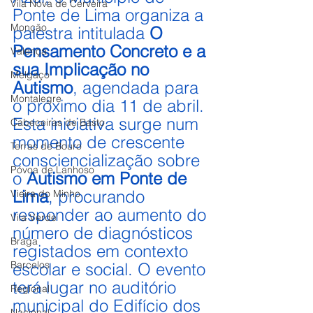
Vila Nova de Cerveira
Ponte de Lima organiza a 
Monção
palestra intitulada 
O 
Pensamento Concreto e a 
Valença
sua Implicação no 
Melgaço
Autismo
, agendada para 
Montalegre
o próximo dia 11 de abril. 
Esta iniciativa surge num 
Cabeceiras de Basto
momento de crescente 
Terras de Bouro
consciencialização sobre 
Póvoa de Lanhoso
o 
Autismo em Ponte de 
Lima
, procurando 
Vieira do Minho
responder ao aumento do 
Vila Verde
número de diagnósticos 
Braga
registados em contexto 
Barcelos
escolar e social. O evento 
terá lugar no auditório 
Regional
municipal do Edifício dos 
Nacional