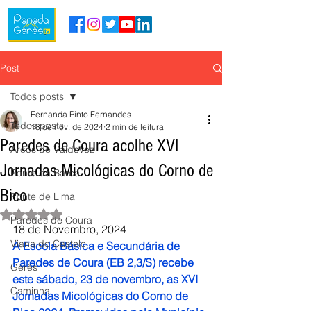
Post
Todos posts
Fernanda Pinto Fernandes
Todos posts
18 de nov. de 2024
2 min de leitura
Paredes de Coura acolhe XVI
Arcos de Valdevez
Jornadas Micológicas do Corno de
Ponte da Barca
Bico
Ponte de Lima
Avaliado com NaN de 5 estrelas.
Paredes de Coura
18 de Novembro, 2024
Viana do Castelo
A Escola Básica e Secundária de 
Paredes de Coura (EB 2,3/S) recebe 
Gerês
este sábado, 23 de novembro, as XVI 
Caminha
Jornadas Micológicas do Corno de 