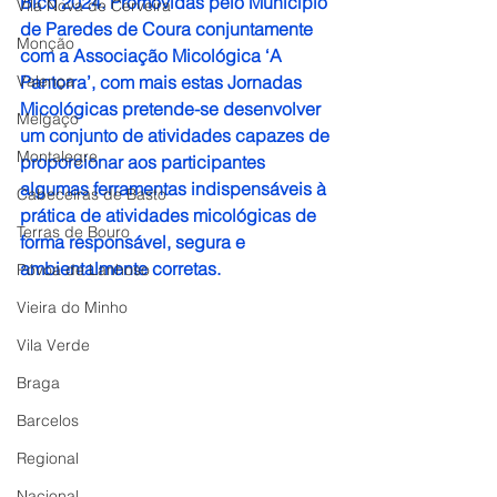
Bico 2024. Promovidas pelo Município 
Vila Nova de Cerveira
de Paredes de Coura conjuntamente 
Monção
com a Associação Micológica ‘A 
Valença
Pantorra’, com mais estas Jornadas 
Micológicas pretende-se desenvolver 
Melgaço
um conjunto de atividades capazes de 
Montalegre
proporcionar aos participantes 
algumas ferramentas indispensáveis à 
Cabeceiras de Basto
prática de atividades micológicas de 
Terras de Bouro
forma responsável, segura e 
ambientalmente corretas.
Póvoa de Lanhoso
Vieira do Minho
Vila Verde
Braga
Barcelos
Regional
Nacional