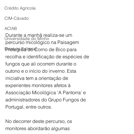
Crédito Agrícola
CIM-Cávado
ACIAB
Durante a manhã realiza-se um 
Universidade do Minho
percurso micológico na Paisagem 
Estatuto Editorial
Protegida do Corno de Bico para 
recolha e identificação de espécies de 
fungos que ali ocorrem durante o 
outono e o início do inverno. Esta 
iniciativa tem a orientação de 
experientes monitores afetos à 
Associação Micológica ‘A Pantorra’ e 
administradores do Grupo Fungos de 
Portugal, entre outros.
No decorrer deste percurso, os 
monitores abordarão algumas 