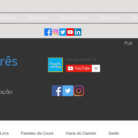
Galeria
Serviços
Ficha Técnica
Contacto
Te
Pub
rês
cação
 Lima
Paredes de Coura
Viana do Castelo
Gerês