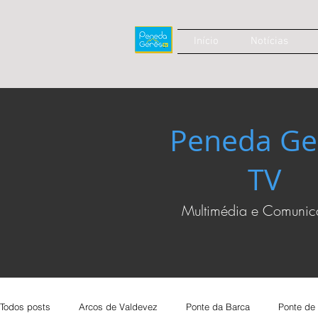
Início
Notícias
Peneda Ge
TV
Multimédia e Comuni
Todos posts
Arcos de Valdevez
Ponte da Barca
Ponte de