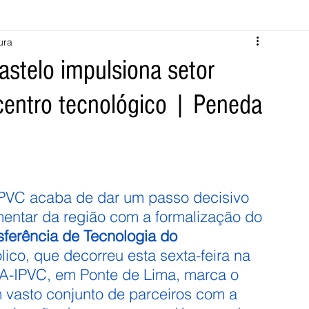
ura
Melgaço
Montalegre
Cabeceiras de Basto
astelo impulsiona setor
centro tecnológico | Peneda
Vila Verde
Braga
Barcelos
Regional
Nacional
ícias
Crime
Desporto
Saúde
Opinião
PNPG
IPVC acaba de dar um passo decisivo 
mentar da região com a formalização do 
sferência de Tecnologia do 
ico, que decorreu esta sexta-feira na 
SA-IPVC, em Ponte de Lima, marca o 
 vasto conjunto de parceiros com a 