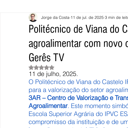
Jorge da Costa
11 de jul. de 2025
3 min de leit
Caminha
Vila Nova de Cerveira
Monção
Valença
Politécnico de Viana do C
agroalimentar com novo 
Terras de Bouro
Póvoa de Lanhoso
Vieira do Minho
Gerês TV
Continente
União Europeia
Eurocidades
Outras Not
Avaliado com NaN de 5 estrelas.
11 de julho, 2025.
O Politécnico de Viana do Castelo 
para a valorização do setor agroali
3AR – Centro de Valorização e Tran
Agroalimentar
. Este momento simból
Escola Superior Agrária do IPVC E
compromisso da instituição e de um