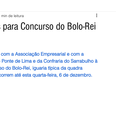
 min de leitura
Melgaço
Montalegre
Cabeceiras de Basto
s para Concurso do Bolo-Rei
Vila Verde
Braga
Barcelos
Regional
Nacional
 com a Associação Empresarial e com a 
ícias
Crime
Desporto
Saúde
Opinião
PNPG
 Ponte de Lima e da Confraria do Sarrabulho à 
 do Bolo-Rei, iguaria típica da quadra 
correm até esta quarta-feira, 6 de dezembro.