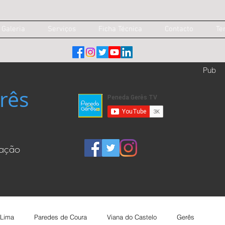
Galeria
Serviços
Ficha Técnica
Contacto
Te
Pub
rês
cação
 Lima
Paredes de Coura
Viana do Castelo
Gerês