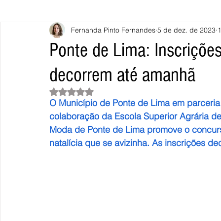
Fernanda Pinto Fernandes
5 de dez. de 2023
1
Caminha
Vila Nova de Cerveira
Monção
Valença
Ponte de Lima: Inscriçõe
decorrem até amanhã
Terras de Bouro
Póvoa de Lanhoso
Vieira do Minho
Avaliado com NaN de 5 estrelas.
O Município de Ponte de Lima em parceria
Continente
União Europeia
Eurocidades
Outras Not
colaboração da Escola Superior Agrária de
Moda de Ponte de Lima promove o concurso
natalícia que se avizinha. As inscrições de