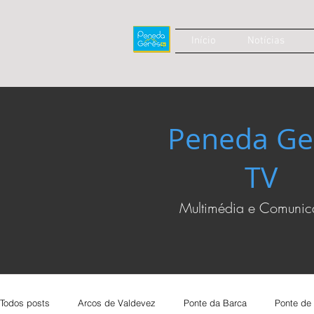
Início
Notícias
Peneda Ge
TV
Multimédia e Comuni
Todos posts
Arcos de Valdevez
Ponte da Barca
Ponte de