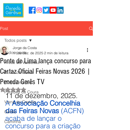
Post
Todos posts
Jorge da Costa
Todos posts
11 de dez. de 2025
2 min de leitura
Ponte de Lima lança concurso para
Arcos de Valdevez
Cartaz Oficial Feiras Novas 2026 |
Ponte da Barca
Peneda Gerês TV
Ponte de Lima
Avaliado com NaN de 5 estrelas.
Paredes de Coura
11 de dezembro, 2025.
A 
Associação Concelhia 
Viana do Castelo
das Feiras Novas
 (ACFN) 
Gerês
acaba de lançar o 
Caminha
concurso para a criação 