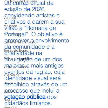
Vila Nova de Cerveira
do cartaz oficial da 
edição de 2026, 
Monção
convidando artistas e 
Valença
criativos a darem a sua 
Melgaço
visão à “Romaria de 
Portugal”. O objetivo é 
Montalegre
promover o envolvimento 
Cabeceiras de Basto
da comunidade e a 
Terras de Bouro
criatividade na 
divulgação de um dos 
Póvoa de Lanhoso
maiores e mais antigos 
Vieira do Minho
eventos da região, cuja 
Vila Verde
identidade visual será 
escolhida através de um 
Braga
processo que inclui a 
Barcelos
votação pública
 dos 
Regional
cidadãos limianos.
Nacional