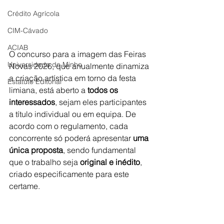
Crédito Agrícola
CIM-Cávado
ACIAB
O concurso para a imagem das Feiras 
Universidade do Minho
Novas 2026, que anualmente dinamiza 
a criação artística em torno da festa 
Estatuto Editorial
limiana, está aberto a 
todos os 
interessados
, sejam eles participantes 
a título individual ou em equipa. De 
acordo com o regulamento, cada 
concorrente só poderá apresentar 
uma 
única proposta
, sendo fundamental 
que o trabalho seja 
original e inédito
, 
criado especificamente para este 
certame.