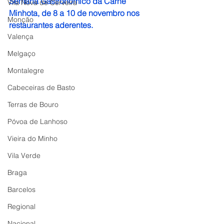
Semana Gastronómico da Carne 
Vila Nova de Cerveira
Minhota, de 8 a 10 de novembro nos 
Monção
restaurantes aderentes.
Valença
Melgaço
Montalegre
Cabeceiras de Basto
Terras de Bouro
Póvoa de Lanhoso
Vieira do Minho
Vila Verde
Braga
Barcelos
Regional
Nacional