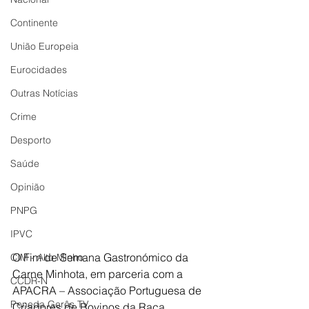
Continente
União Europeia
Eurocidades
Outras Notícias
Crime
Desporto
Saúde
Opinião
PNPG
IPVC
O Fim de Semana Gastronómico da 
CIM - Alto Minho
Carne Minhota, em parceria com a 
CCDR-N
APACRA – Associação Portuguesa de 
Peneda Gerês TV
Criadores de Bovinos da Raça 