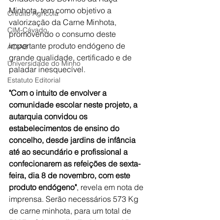
Minhota, tem como objetivo a 
Crédito Agrícola
valorização da Carne Minhota, 
CIM-Cávado
promovendo o consumo deste 
importante produto endógeno de 
ACIAB
grande qualidade, certificado e de 
Universidade do Minho
paladar inesquecível.
Estatuto Editorial
"Com o intuito de envolver a 
comunidade escolar neste projeto, a 
autarquia convidou os 
estabelecimentos de ensino do 
concelho, desde jardins de infância 
até ao secundário e profissional a 
confecionarem as refeições de sexta-
feira, dia 8 de novembro, com este 
produto endógeno"
, revela em nota de 
imprensa. Serão necessários 573 Kg 
de carne minhota, para um total de 