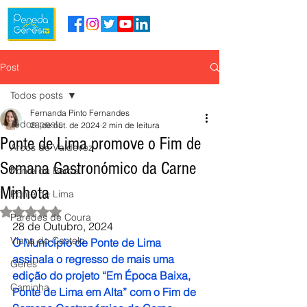
Post
Todos posts
Fernanda Pinto Fernandes
Todos posts
28 de out. de 2024
2 min de leitura
Ponte de Lima promove o Fim de
Arcos de Valdevez
Semana Gastronómico da Carne
Ponte da Barca
Minhota
Ponte de Lima
Avaliado com NaN de 5 estrelas.
Paredes de Coura
28 de Outubro, 2024
Viana do Castelo
O Município de Ponte de Lima 
assinala o regresso de mais uma 
Gerês
edição do projeto “Em Época Baixa, 
Caminha
Ponte de Lima em Alta” com o Fim de 