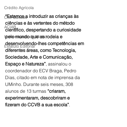
Crédito Agrícola
“Estamos a introduzir as crianças às 
CIM-Cávado
ciências e às vertentes do método 
ACIAB
científico, despertando a curiosidade 
pelo mundo que as rodeia e 
Universidade do Minho
desenvolvendo-lhes competências em 
Estatuto Editorial
diferentes áreas, como Tecnologia, 
Sociedade, Arte e Comunicação, 
Espaço e Natureza”
, assinalou o 
coordenador do ECV Braga, Pedro 
Dias, citado em nota de imprensa da 
UMinho. Durante seis meses, 308 
alunos de 13 turmas 
“criaram, 
experimentaram, descobriram e 
fizeram do CCVB a sua escola”
.