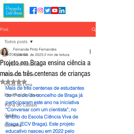
Post
Todos posts
Fernanda Pinto Fernandes
Todos posts
13 de set. de 2023
2 min de leitura
Projeto em Braga ensina ciência a
Arcos de Valdevez
mais de três centenas de crianças
Ponte da Barca
Avaliado com NaN de 5 estrelas.
Ponte de Lima
Mais de três centenas de estudantes 
Paredes de Coura
do 1º ciclo do concelho de Braga já 
participaram este ano na iniciativa 
Viana do Castelo
“Conversar com um cientista”, no 
Gerês
âmbito do Escola Ciência Viva de 
Braga (ECV Braga). Este projeto 
Caminha
educativo nasceu em 2022 pelo 