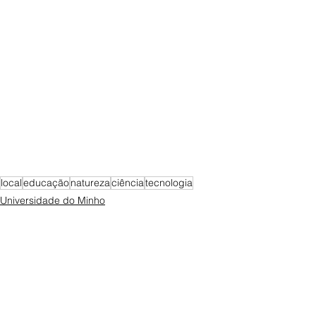
local
educação
natureza
ciência
tecnologia
Universidade do Minho
Braga