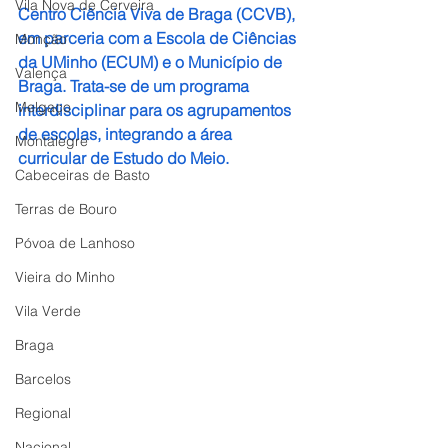
Vila Nova de Cerveira
Centro Ciência Viva de Braga (CCVB), 
em parceria com a Escola de Ciências 
Monção
da UMinho (ECUM) e o Município de 
Valença
Braga. Trata-se de um programa 
Melgaço
interdisciplinar para os agrupamentos 
de escolas, integrando a área 
Montalegre
curricular de Estudo do Meio.
Cabeceiras de Basto
Terras de Bouro
Póvoa de Lanhoso
Vieira do Minho
Vila Verde
Braga
Barcelos
Regional
Nacional