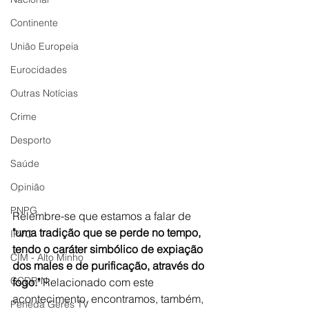
Continente
União Europeia
Eurocidades
Outras Notícias
Crime
Desporto
Saúde
Opinião
PNPG
Relembre-se que estamos a falar de 
"uma tradição que se perde no tempo, 
IPVC
tendo o caráter simbólico de expiação 
CIM - Alto Minho
dos males e de purificação, através do 
CCDR-N
fogo." 
Relacionado com este 
acontecimento, encontramos, também, 
Peneda Gerês TV