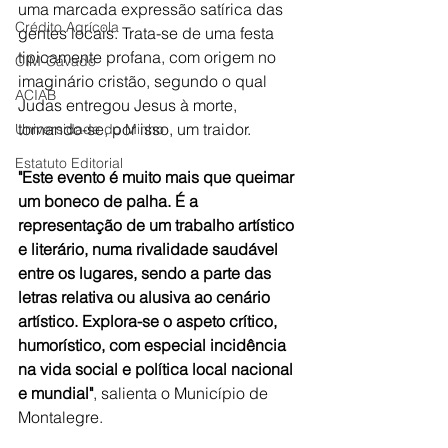
uma marcada expressão satírica das 
Crédito Agrícola
gentes locais. Trata-se de uma festa 
tipicamente profana, com origem no 
CIM-Cávado
imaginário cristão, segundo o qual 
ACIAB
Judas entregou Jesus à morte, 
tornando-se, por isso, um traidor. 
Universidade do Minho
Estatuto Editorial
"Este evento é muito mais que queimar 
um boneco de palha. É a 
representação de um trabalho artístico 
e literário, numa rivalidade saudável 
entre os lugares, sendo a parte das 
letras relativa ou alusiva ao cenário 
artístico. Explora-se o aspeto crítico, 
humorístico, com especial incidência 
na vida social e política local nacional 
e mundial"
, salienta o Município de 
Montalegre.