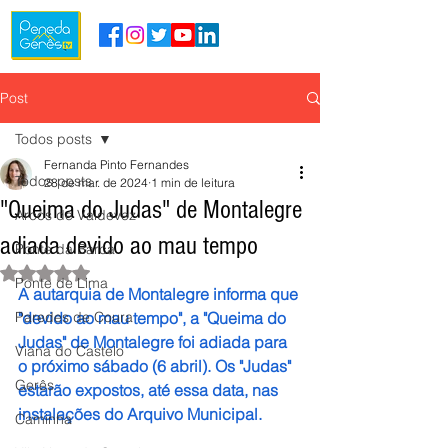
Post
Todos posts
Fernanda Pinto Fernandes
Todos posts
28 de mar. de 2024
1 min de leitura
"Queima do Judas" de Montalegre
Arcos de Valdevez
adiada devido ao mau tempo
Ponte da Barca
Avaliado com NaN de 5 estrelas.
Ponte de Lima
A autarquia de Montalegre informa que 
Paredes de Coura
"devido ao mau tempo", a "Queima do 
Judas" de Montalegre foi adiada para 
Viana do Castelo
o próximo sábado (6 abril). Os "Judas" 
Gerês
estarão expostos, até essa data, nas 
instalações do Arquivo Municipal.
Caminha