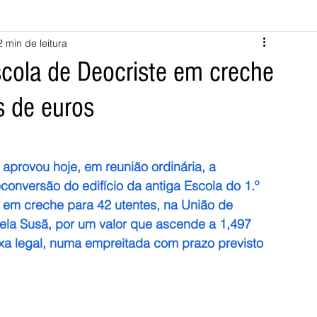
2 min de leitura
Melgaço
Montalegre
Cabeceiras de Basto
cola de Deocriste em creche
s de euros
Vila Verde
Braga
Barcelos
Regional
Nacional
ícias
Crime
Desporto
Saúde
Opinião
PNPG
aprovou hoje, em reunião ordinária, a 
conversão do edifício da antiga Escola do 1.º 
 em creche para 42 utentes, na União de 
tela Susã, por um valor que ascende a 1,497 
axa legal, numa empreitada com prazo previsto 