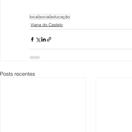
local
social
educação
Viana do Castelo
Posts recentes