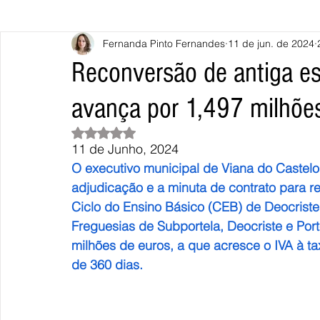
Fernanda Pinto Fernandes
11 de jun. de 2024
Caminha
Vila Nova de Cerveira
Monção
Valença
Reconversão de antiga es
avança por 1,497 milhõe
Terras de Bouro
Póvoa de Lanhoso
Vieira do Minho
Avaliado com NaN de 5 estrelas.
11 de Junho, 2024
Continente
União Europeia
Eurocidades
Outras Not
O executivo municipal de Viana do Castelo 
adjudicação e a minuta de contrato para re
Ciclo do Ensino Básico (CEB) de Deocriste
Freguesias de Subportela, Deocriste e Por
milhões de euros, a que acresce o IVA à t
de 360 dias.