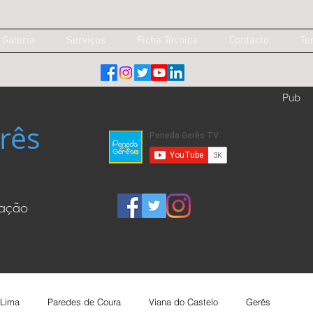
Galeria
Serviços
Ficha Técnica
Contacto
Te
Pub
rês
cação
 Lima
Paredes de Coura
Viana do Castelo
Gerês