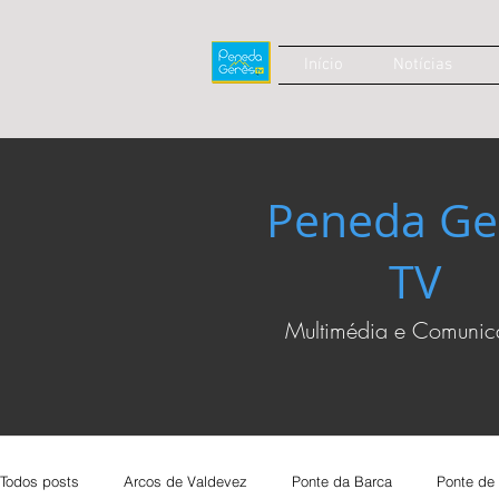
Início
Notícias
Peneda Ge
TV
Multimédia e Comuni
Todos posts
Arcos de Valdevez
Ponte da Barca
Ponte de