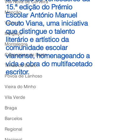
Vila Nova de Cerveira
15.ª edição do Prémio 
Monção
Escolar António Manuel 
Couto Viana, uma iniciativa 
Valença
que distingue o talento 
Melgaço
literário e artístico da 
Montalegre
comunidade escolar 
vianense, homenageando a 
Cabeceiras de Basto
vida e obra do multifacetado 
Terras de Bouro
escritor.
Póvoa de Lanhoso
Vieira do Minho
Vila Verde
Braga
Barcelos
Regional
Nacional