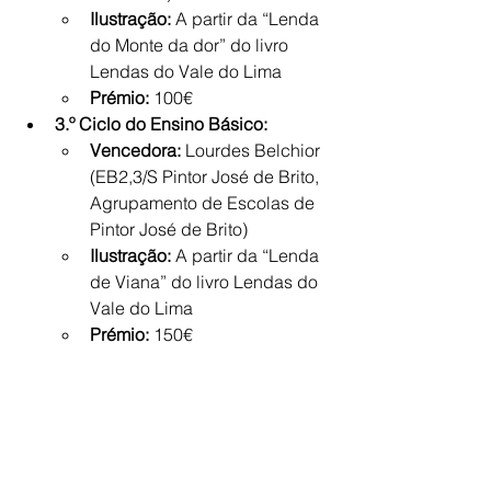
Ilustração:
 A partir da “Lenda 
do Monte da dor” do livro 
Lendas do Vale do Lima
Prémio:
 100€
3.º Ciclo do Ensino Básico:
Vencedora:
 Lourdes Belchior 
(EB2,3/S Pintor José de Brito, 
Agrupamento de Escolas de 
Pintor José de Brito)
Ilustração:
 A partir da “Lenda 
de Viana” do livro Lendas do 
Vale do Lima
Prémio:
 150€
Ensino Secundário:
Vencedora:
 Dalila Cristina 
Simas Pinheiro (Colégio do 
Minho)
Ilustração:
 A partir do livro O 