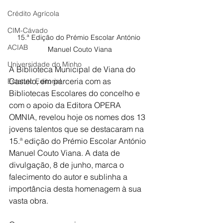
Crédito Agrícola
CIM-Cávado
15.ª Edição do Prémio Escolar António 
ACIAB
Manuel Couto Viana
Universidade do Minho
A Biblioteca Municipal de Viana do 
Castelo, em parceria com as 
Estatuto Editorial
Bibliotecas Escolares do concelho e 
com o apoio da Editora OPERA 
OMNIA, revelou hoje os nomes dos 13 
jovens talentos que se destacaram na 
15.ª edição do Prémio Escolar António 
Manuel Couto Viana. A data de 
divulgação, 8 de junho, marca o 
falecimento do autor e sublinha a 
importância desta homenagem à sua 
vasta obra.