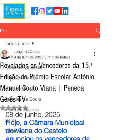
Post
Todos posts
Jorge da Costa
Todos posts
8 de jun. de 2025
3 min de leitura
Revelados os Vencedores da 15.ª
Arcos de Valdevez
Edição do Prémio Escolar António
Ponte da Barca
Manuel Couto Viana | Peneda
Ponte de Lima
Gerês TV
Paredes de Coura
Avaliado com NaN de 5 estrelas.
Viana do Castelo
08 de junho, 2025.
Gerês
Hoje, a Câmara Municipal 
de Viana do Castelo 
Caminha
anunciou os vencedores da 