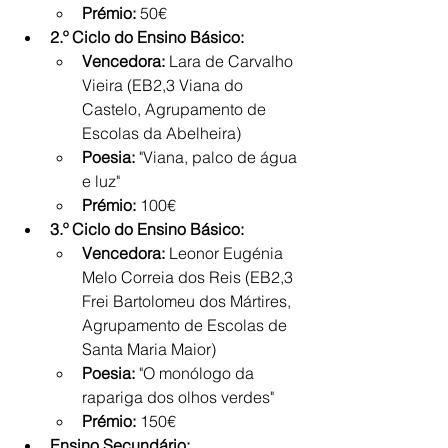
Prémio:
 50€
2.º Ciclo do Ensino Básico:
Vencedora:
 Lara de Carvalho 
Vieira (EB2,3 Viana do 
Castelo, Agrupamento de 
Escolas da Abelheira)
Poesia:
 "Viana, palco de água 
e luz"
Prémio:
 100€
3.º Ciclo do Ensino Básico:
Vencedora:
 Leonor Eugénia 
Melo Correia dos Reis (EB2,3 
Frei Bartolomeu dos Mártires, 
Agrupamento de Escolas de 
Santa Maria Maior)
Poesia:
 "O monólogo da 
rapariga dos olhos verdes"
Prémio:
 150€
Ensino Secundário: