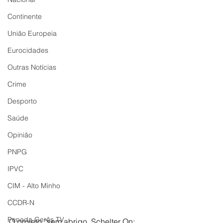
Continente
União Europeia
Eurocidades
Outras Notícias
Crime
Desporto
Saúde
Opinião
PNPG
IPVC
CIM - Alto Minho
CCDR-N
Peneda Gerês TV
O projeto “sem abrigo. Schelter On: 