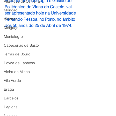
Superior de Tecnologia e Gestão do 
Vila Nova de Cerveira
Politécnico de Viana do Castelo, vai 
Monção
ser apresentado hoje na Universidade 
Valença
Fernando Pessoa, no Porto, no âmbito 
dos 50 anos do 25 de Abril de 1974.
Melgaço
Montalegre
Cabeceiras de Basto
Terras de Bouro
Póvoa de Lanhoso
Vieira do Minho
Vila Verde
Braga
Barcelos
Regional
Nacional