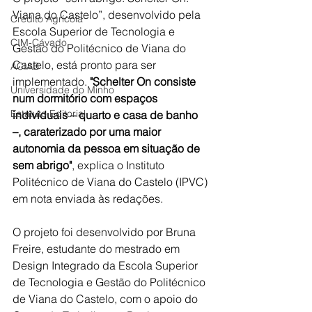
Viana do Castelo”, desenvolvido pela 
Crédito Agrícola
Escola Superior de Tecnologia e 
CIM-Cávado
Gestão do Politécnico de Viana do 
Castelo, está pronto para ser 
ACIAB
implementado. 
"
Schelter On consiste 
Universidade do Minho
num dormitório com espaços 
Estatuto Editorial
individuais – quarto e casa de banho 
–, caraterizado por uma maior 
autonomia da pessoa em situação de 
sem abrigo"
, explica o Instituto 
Politécnico de Viana do Castelo (IPVC) 
em nota enviada às redações.
O projeto foi desenvolvido por Bruna 
Freire, estudante do mestrado em 
Design Integrado da Escola Superior 
de Tecnologia e Gestão do Politécnico 
de Viana do Castelo, com o apoio do 