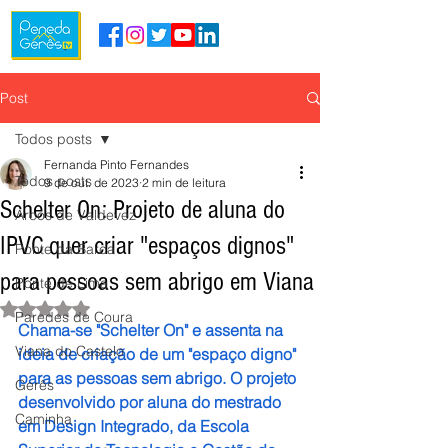
Post
Todos posts
Fernanda Pinto Fernandes
Todos posts
9 de out. de 2023
2 min de leitura
Schelter On: Projeto de aluna do
Arcos de Valdevez
IPVC quer criar "espaços dignos"
Ponte da Barca
para pessoas sem abrigo em Viana
Ponte de Lima
Avaliado com NaN de 5 estrelas.
Paredes de Coura
Chama-se "Schelter On" e assenta na 
Viana do Castelo
ideia de criação de um "espaço digno" 
para as pessoas sem abrigo. O projeto 
Gerês
desenvolvido por aluna do mestrado 
Caminha
em Design Integrado, da Escola 