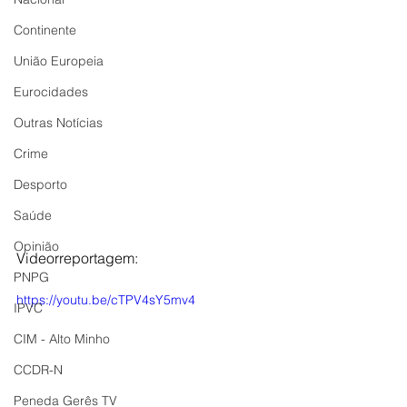
Continente
União Europeia
Eurocidades
Outras Notícias
Crime
Desporto
Saúde
Opinião
Videorreportagem:
PNPG
https://youtu.be/cTPV4sY5mv4
IPVC
CIM - Alto Minho
CCDR-N
Peneda Gerês TV