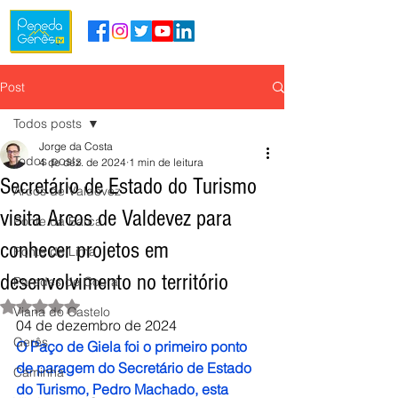
Post
Todos posts
Jorge da Costa
Todos posts
4 de dez. de 2024
1 min de leitura
Secretário de Estado do Turismo
Arcos de Valdevez
visita Arcos de Valdevez para
Ponte da Barca
conhecer projetos em
Ponte de Lima
desenvolvimento no território
Paredes de Coura
Avaliado com NaN de 5 estrelas.
Viana do Castelo
04 de dezembro de 2024
Gerês
O Paço de Giela foi o primeiro ponto 
de paragem do Secretário de Estado 
Caminha
do Turismo, Pedro Machado, esta 