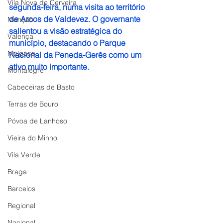
Vila Nova de Cerveira
segunda-feira, numa visita ao território 
de Arcos de Valdevez. O governante 
Monção
salientou a visão estratégica do 
Valença
município, destacando o Parque 
Melgaço
Nacional da Peneda-Gerês como um 
ativo muito importante.
Montalegre
Cabeceiras de Basto
Terras de Bouro
Póvoa de Lanhoso
Vieira do Minho
Vila Verde
Braga
Barcelos
Regional
Nacional