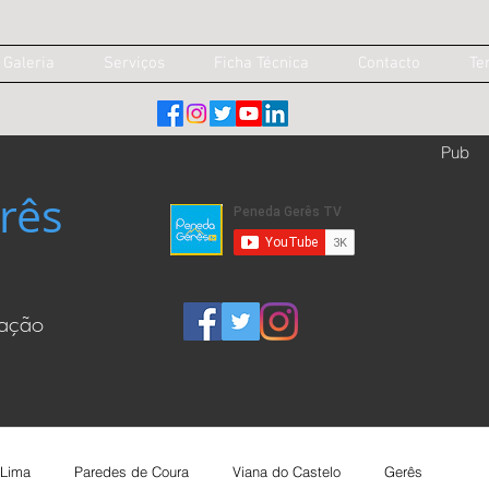
Galeria
Serviços
Ficha Técnica
Contacto
Te
Pub
rês
cação
 Lima
Paredes de Coura
Viana do Castelo
Gerês