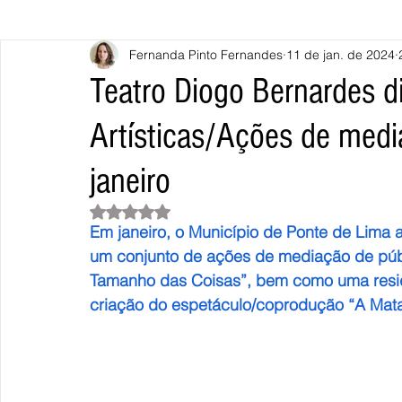
Fernanda Pinto Fernandes
11 de jan. de 2024
Caminha
Vila Nova de Cerveira
Monção
Valença
Teatro Diogo Bernardes d
Artísticas/Ações de medi
Terras de Bouro
Póvoa de Lanhoso
Vieira do Minho
janeiro
Continente
União Europeia
Eurocidades
Outras Not
Avaliado com NaN de 5 estrelas.
Em janeiro, o Município de Ponte de Lima 
um conjunto de ações de mediação de púb
Tamanho das Coisas”, bem como uma residê
criação do espetáculo/coprodução “A Mata