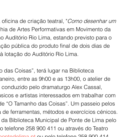
oficina de criação teatral, "
Como desenhar um 
hia de Artes Performativas em Movimento da 
Auditório Rio Lima, estando previsto para o 
ção pública do produto final de dois dias de 
a à lotação do Auditório Rio Lima.
das Coisas”, terá lugar na Biblioteca 
neiro, entre as 9h00 e as 13h00, o atelier de 
r, conduzido pelo dramaturgo Alex Cassal, 
úsicos e artistas interessados em trabalhar com 
l de “O Tamanho das Coisas”. Um passeio pelos 
ha de ferramentas, métodos e exercícios cénicos. 
 da Biblioteca Municipal de Ponte de Lima pelo 
lo telefone 258 900 411 ou através do Teatro 
ontedelima.pt
 ou pelo telefone 258 900 414.