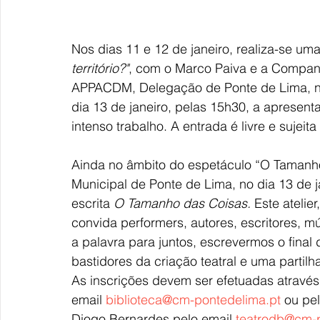
Nos dias 11 e 12 de janeiro, realiza-se uma 
território?"
, com o Marco Paiva e a Compan
APPACDM, Delegação de Ponte de Lima, no 
dia 13 de janeiro, pelas 15h30, a apresenta
intenso trabalho. A entrada é livre e sujeit
Ainda no âmbito do espetáculo “O Tamanho 
Municipal de Ponte de Lima, no dia 13 de ja
escrita 
O Tamanho das Coisas. 
Este atelie
convida performers, autores, escritores, m
a palavra para juntos, escrevermos o fina
bastidores da criação teatral e uma partil
As inscrições devem ser efetuadas através
email 
biblioteca@cm-pontedelima.pt
 ou pe
Diogo Bernardes pelo email 
teatrodb@cm-p