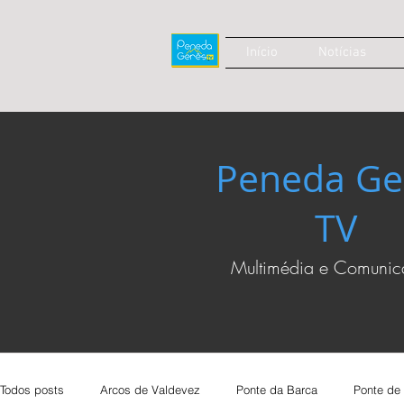
Início
Notícias
Peneda Ge
TV
Multimédia e Comuni
Todos posts
Arcos de Valdevez
Ponte da Barca
Ponte de