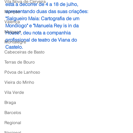
Vila Nova de Cerveira
está a decorrer de 4 a 18 de julho, 
apresentando duas das suas criações: 
Monção
"Salgueiro Maia: Cartografia de um 
Valença
Monólogo" e "Manuela Rey is in da 
Melgaço
House", deu nota a companhia 
profissional de teatro de Viana do 
Montalegre
Castelo.
Cabeceiras de Basto
Terras de Bouro
Póvoa de Lanhoso
Vieira do Minho
Vila Verde
Braga
Barcelos
Regional
Nacional