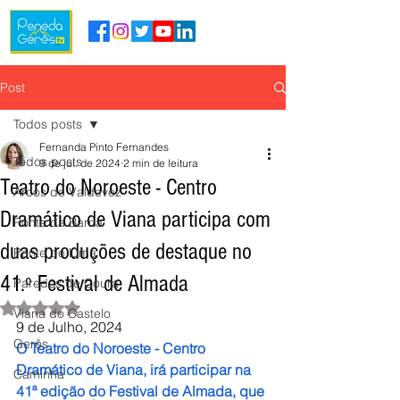
Post
Todos posts
Fernanda Pinto Fernandes
Todos posts
9 de jul. de 2024
2 min de leitura
Teatro do Noroeste - Centro
Arcos de Valdevez
Dramático de Viana participa com
Ponte da Barca
duas produções de destaque no
Ponte de Lima
41.º Festival de Almada
Paredes de Coura
Avaliado com NaN de 5 estrelas.
Viana do Castelo
9 de Julho, 2024
Gerês
O Teatro do Noroeste - Centro 
Dramático de Viana, irá participar na 
Caminha
41ª edição do Festival de Almada, que 