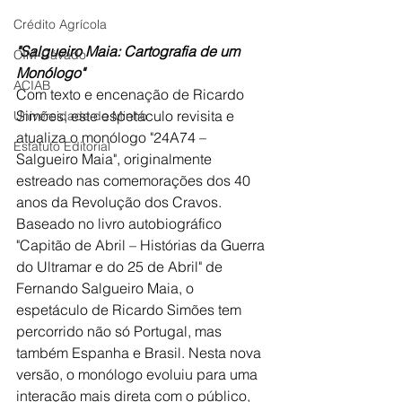
Crédito Agrícola
"Salgueiro Maia: Cartografia de um 
CIM-Cávado
Monólogo"
ACIAB
Com texto e encenação de Ricardo 
Simões, este espetáculo revisita e 
Universidade do Minho
atualiza o monólogo "24A74 – 
Estatuto Editorial
Salgueiro Maia", originalmente 
estreado nas comemorações dos 40 
anos da Revolução dos Cravos. 
Baseado no livro autobiográfico 
"Capitão de Abril – Histórias da Guerra 
do Ultramar e do 25 de Abril" de 
Fernando Salgueiro Maia, o 
espetáculo de Ricardo Simões tem 
percorrido não só Portugal, mas 
também Espanha e Brasil. Nesta nova 
versão, o monólogo evoluiu para uma 
interação mais direta com o público, 