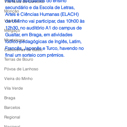
meia de estudantes do ensino 
Vila Nova de Cerveira
secundário e da Escola de Letras, 
Monção
Artes e Ciências Humanas (ELACH) 
Valença
da UMinho vai participar, das 10h00 às 
12h30, no auditório A1 do campus de 
Melgaço
Gualtar, em Braga, em atividades 
Montalegre
lúdico-pedagógicas de Inglês, Latim, 
Francês, Japonês e Turco, havendo no 
Cabeceiras de Basto
final um sorteio com prémios.
Terras de Bouro
Póvoa de Lanhoso
Vieira do Minho
Vila Verde
Braga
Barcelos
Regional
Nacional