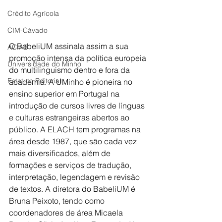
Crédito Agrícola
CIM-Cávado
O BabeliUM assinala assim a sua 
ACIAB
promoção intensa da política europeia 
Universidade do Minho
do multilinguismo dentro e fora da 
Estatuto Editorial
academia. A UMinho é pioneira no 
ensino superior em Portugal na 
introdução de cursos livres de línguas 
e culturas estrangeiras abertos ao 
público. A ELACH tem programas na 
área desde 1987, que são cada vez 
mais diversificados, além de 
formações e serviços de tradução, 
interpretação, legendagem e revisão 
de textos. A diretora do BabeliUM é 
Bruna Peixoto, tendo como 
coordenadores de área Micaela 