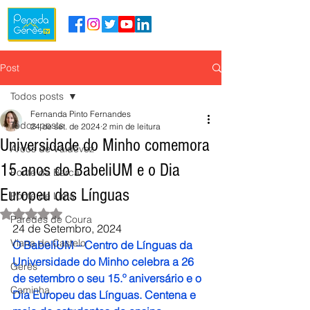
Post
Todos posts
Fernanda Pinto Fernandes
Todos posts
24 de set. de 2024
2 min de leitura
Universidade do Minho comemora
Arcos de Valdevez
15 anos do BabeliUM e o Dia
Ponte da Barca
Europeu das Línguas
Ponte de Lima
Avaliado com NaN de 5 estrelas.
Paredes de Coura
24 de Setembro, 2024
Viana do Castelo
O BabeliUM – Centro de Línguas da 
Universidade do Minho celebra a 26 
Gerês
de setembro o seu 15.º aniversário e o 
Caminha
Dia Europeu das Línguas. Centena e 