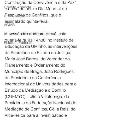
Construção da Convivência e da Paz” 
Crédito Agrícola
e coincide com o Dia Mundial de 
Resolução de Conflitos, que é 
CIM-Cávado
assinalado quinta-feira.
ACIAB
A sessão de abertura prevê, esta 
Universidade do Minho
quarta-feira, às 14h30, no Instituto de 
Estatuto Editorial
Educação da UMinho, as intervenções 
da Secretária de Estado da Justiça, 
Maria José Barros, do Vereador do 
Planeamento e Ordenamento do 
Município de Braga, João Rodrigues; 
da Presidente da Conferência 
Internacional de Universidades para o 
Estudo da Mediação e o Conflito 
(CUEMYC), Letícia Villaluenga; da 
Presidente da Federação Nacional de 
Mediação de Conflitos, Célia Reis; do 
Vice-Reitor para a Investigação e 