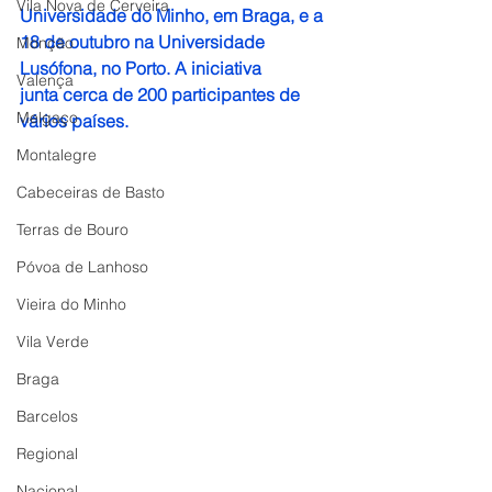
Vila Nova de Cerveira
Universidade do Minho, em Braga, e a 
18 de outubro na Universidade 
Monção
Lusófona, no Porto. A iniciativa 
Valença
junta cerca de 200 participantes de 
Melgaço
vários países.
Montalegre
Cabeceiras de Basto
Terras de Bouro
Póvoa de Lanhoso
Vieira do Minho
Vila Verde
Braga
Barcelos
Regional
Nacional