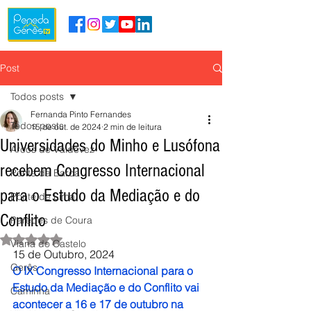
Post
Todos posts
Fernanda Pinto Fernandes
Todos posts
15 de out. de 2024
2 min de leitura
Universidades do Minho e Lusófona
Arcos de Valdevez
recebem Congresso Internacional
Ponte da Barca
para o Estudo da Mediação e do
Ponte de Lima
Conflito
Paredes de Coura
Avaliado com NaN de 5 estrelas.
Viana do Castelo
15 de Outubro, 2024
Gerês
O IX Congresso Internacional para o 
Estudo da Mediação e do Conflito vai 
Caminha
acontecer a 16 e 17 de outubro na 