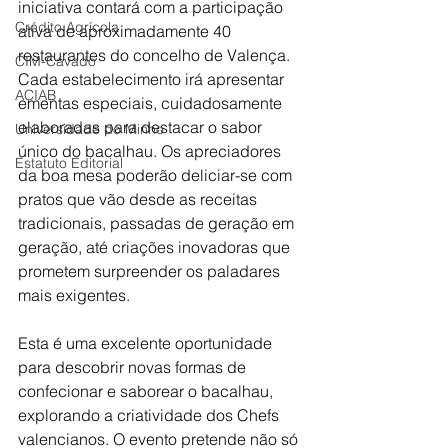
iniciativa contará com a participação 
Crédito Agrícola
ativa de aproximadamente 40 
restaurantes do concelho de Valença. 
CIM-Cávado
Cada estabelecimento irá apresentar 
ACIAB
ementas especiais, cuidadosamente 
elaboradas para destacar o sabor 
Universidade do Minho
único do bacalhau. Os apreciadores 
Estatuto Editorial
da boa mesa poderão deliciar-se com 
pratos que vão desde as receitas 
tradicionais, passadas de geração em 
geração, até criações inovadoras que 
prometem surpreender os paladares 
mais exigentes.
Esta é uma excelente oportunidade 
para descobrir novas formas de 
confecionar e saborear o bacalhau, 
explorando a criatividade dos Chefs 
valencianos. O evento pretende não só 