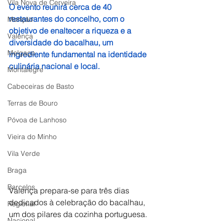
Vila Nova de Cerveira
O evento reunirá cerca de 40 
restaurantes do concelho, com o 
Monção
objetivo de enaltecer a riqueza e a 
Valença
diversidade do bacalhau, um 
Melgaço
ingrediente fundamental na identidade 
culinária nacional e local.
Montalegre
Cabeceiras de Basto
Terras de Bouro
Póvoa de Lanhoso
Vieira do Minho
Vila Verde
Braga
Barcelos
Valença prepara-se para três dias 
dedicados à celebração do bacalhau, 
Regional
um dos pilares da cozinha portuguesa. 
Nacional