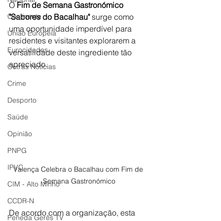
O 
Fim de Semana Gastronómico 
Continente
"Sabores do Bacalhau"
 surge como 
uma oportunidade imperdível para 
União Europeia
residentes e visitantes explorarem a 
Eurocidades
versatilidade deste ingrediente tão 
apreciado.
Outras Notícias
Crime
Desporto
Saúde
Opinião
PNPG
IPVC
Valença Celebra o Bacalhau com Fim de 
Semana Gastronómico
CIM - Alto Minho
CCDR-N
De acordo com a organização, esta 
Peneda Gerês TV