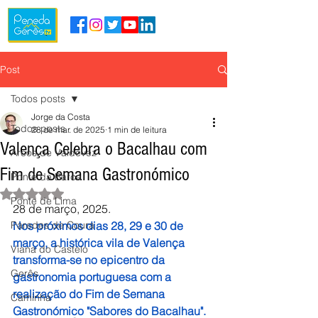
Post
Todos posts
Jorge da Costa
Todos posts
28 de mar. de 2025
1 min de leitura
Valença Celebra o Bacalhau com
Arcos de Valdevez
Fim de Semana Gastronómico
Ponte da Barca
Avaliado com NaN de 5 estrelas.
Ponte de Lima
28 de março, 2025.
Paredes de Coura
Nos próximos dias 28, 29 e 30 de 
março, a histórica vila de Valença 
Viana do Castelo
transforma-se no epicentro da 
Gerês
gastronomia portuguesa com a 
realização do Fim de Semana 
Caminha
Gastronómico "Sabores do Bacalhau". 