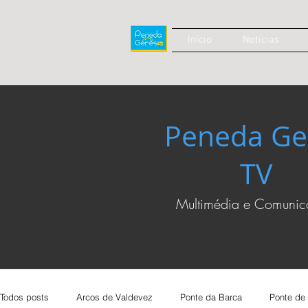
Início
Notícias
Peneda Ge
TV
Multimédia e Comuni
Todos posts
Arcos de Valdevez
Ponte da Barca
Ponte de