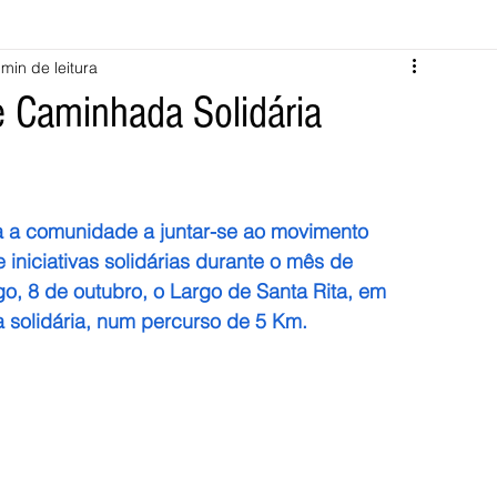
 min de leitura
Melgaço
Montalegre
Cabeceiras de Basto
 Caminhada Solidária
Vila Verde
Braga
Barcelos
Regional
Nacional
a a comunidade a juntar-se ao movimento 
ícias
Crime
Desporto
Saúde
Opinião
PNPG
niciativas solidárias durante o mês de 
o, 8 de outubro, o Largo de Santa Rita, em 
solidária, num percurso de 5 Km. 