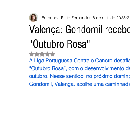
Fernanda Pinto Fernandes
6 de out. de 2023
2
Caminha
Vila Nova de Cerveira
Monção
Valença
Valença: Gondomil recebe
"Outubro Rosa"
Terras de Bouro
Póvoa de Lanhoso
Vieira do Minho
Avaliado com NaN de 5 estrelas.
A Liga Portuguesa Contra o Cancro desafi
Continente
União Europeia
Eurocidades
Outras Not
“Outubro Rosa”, com o desenvolvimento de i
outubro. Nesse sentido, no próximo doming
Gondomil, Valença, acolhe uma caminhada 