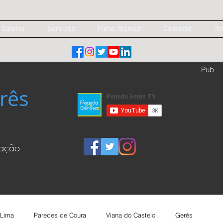
Galeria
Serviços
Ficha Técnica
Contacto
Te
Pub
rês
cação
 Lima
Paredes de Coura
Viana do Castelo
Gerês