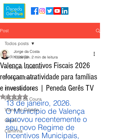
Post
Todos posts
Jorge da Costa
Todos posts
13 de jan.
2 min de leitura
Valença Incentivos Fiscais 2026
Arcos de Valdevez
reforçam atratividade para famílias
Ponte da Barca
e investidores | Peneda Gerês TV
Ponte de Lima
Avaliado com NaN de 5 estrelas.
Paredes de Coura
13 de janeiro, 2026.
O Município de Valença 
Viana do Castelo
aprovou recentemente o 
Gerês
seu novo Regime de 
Caminha
Incentivos Municipais, 