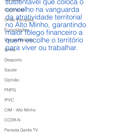
sustentável que coloca o 
concelho na vanguarda 
Continente
da atratividade territorial 
União Europeia
no Alto Minho, garantindo 
Eurocidades
maior fôlego financeiro a 
quem escolhe o território 
Outras Notícias
para viver ou trabalhar.
Crime
Desporto
Saúde
Opinião
PNPG
IPVC
CIM - Alto Minho
CCDR-N
Peneda Gerês TV