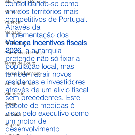
Vila Nova de Cerveira
consolidando-se como 
um dos territórios mais 
Monção
competitivos de Portugal. 
Valença
Através da 
Melgaço
implementação dos 
Valença incentivos fiscais 
Montalegre
2026
, a autarquia 
Cabeceiras de Basto
pretende não só fixar a 
Terras de Bouro
população local, mas 
também atrair novos 
Póvoa de Lanhoso
residentes e investidores 
Vieira do Minho
através de um alívio fiscal 
Vila Verde
sem precedentes. Este 
pacote de medidas é 
Braga
visto pelo executivo como 
Barcelos
um motor de 
Regional
desenvolvimento 
Nacional